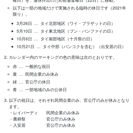
曜日）を、連休作出のため前週金曜日（22日）に移動。
以下は一部の地域だけで実施される臨時の休日です（2021年
限り）。
3月26日 … タイ北部地区（ワイ・プラザットの日）
5月10日 … タイ東北地区（ブン・バンファイの日）
10月6日 … タイ南部地区（十月祭の日）
10月21日 … タイ中部（バンコクを含む）（出安居の日）
カレンダー内のマーキングの色の意味は次のとおりです。
赤 … 一般的な祝日
黄 … 民間企業のみ休み
緑 … 官公庁の休日
青 … 一部地域のみの公休日
以下の祝日は、それぞれ民間企業のみ、官公庁のみが休みとなり
ます。
・レイバーディ 民間企業のみ休み
・農耕祭 官公庁のみ休み
・入安居 官公庁のみ休み