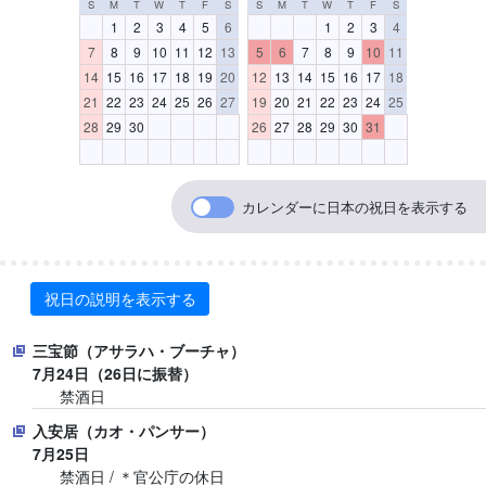
S
M
T
W
T
F
S
S
M
T
W
T
F
S
1
2
3
4
5
6
1
2
3
4
7
8
9
10
11
12
13
5
6
7
8
9
10
11
14
15
16
17
18
19
20
12
13
14
15
16
17
18
21
22
23
24
25
26
27
19
20
21
22
23
24
25
28
29
30
26
27
28
29
30
31
カレンダーに日本の祝日を表示する
祝日の説明を表示する
三宝節（アサラハ・ブーチャ）
7月24日（26日に振替）
禁酒日
入安居（カオ・パンサー）
7月25日
禁酒日 / ＊官公庁の休日