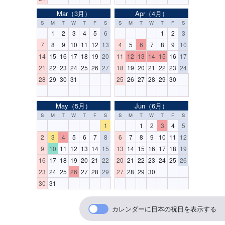
Mar（3月）
Apr（4月）
S
M
T
W
T
F
S
S
M
T
W
T
F
S
1
2
3
4
5
6
1
2
3
7
8
9
10
11
12
13
4
5
6
7
8
9
10
14
15
16
17
18
19
20
11
12
13
14
15
16
17
21
22
23
24
25
26
27
18
19
20
21
22
23
24
28
29
30
31
25
26
27
28
29
30
May（5月）
Jun（6月）
S
M
T
W
T
F
S
S
M
T
W
T
F
S
1
1
2
3
4
5
2
3
4
5
6
7
8
6
7
8
9
10
11
12
9
10
11
12
13
14
15
13
14
15
16
17
18
19
16
17
18
19
20
21
22
20
21
22
23
24
25
26
23
24
25
26
27
28
29
27
28
29
30
30
31
カレンダーに日本の祝日を表示する