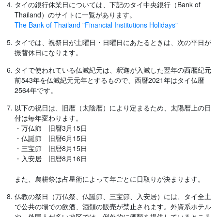
タイの銀行休業日については、下記のタイ中央銀行（Bank of
Thailand）のサイトに一覧があります。
The Bank of Thailand "Financial Institutions Holidays"
タイでは、祝祭日が土曜日・日曜日にあたるときは、次の平日が
振替休日になります。
タイで使われている仏滅紀元は、釈迦が入滅した翌年の西暦紀元
前543年を仏滅紀元元年とするもので、西暦2021年はタイ仏暦
2564年です。
以下の祝日は、旧暦（太陰暦）により定まるため、太陽暦上の日
付は毎年変わります。
・万仏節 旧暦3月15日
・仏誕節 旧暦6月15日
・三宝節 旧暦8月15日
・入安居 旧暦8月16日
また、農耕祭は占星術によって年ごとに日取りが決まります。
仏教の祭日（万仏祭、仏誕節、三宝節、入安居）には、タイ全土
で公共の場での飲酒、酒類の販売が禁止されます。外資系ホテル
や、外国人が多い地区では、例外的に酒類を提供しているところ