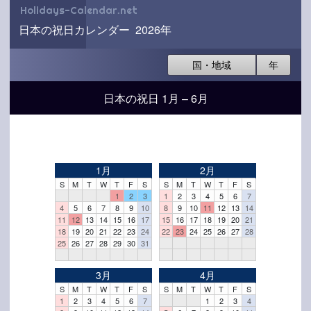
Holidays-Calendar.net
日本の祝日カレンダー 2026年
国・地域
年
日本の祝日 1月 – 6月
1月
2月
S
M
T
W
T
F
S
S
M
T
W
T
F
S
1
2
3
1
2
3
4
5
6
7
4
5
6
7
8
9
10
8
9
10
11
12
13
14
11
12
13
14
15
16
17
15
16
17
18
19
20
21
18
19
20
21
22
23
24
22
23
24
25
26
27
28
25
26
27
28
29
30
31
3月
4月
S
M
T
W
T
F
S
S
M
T
W
T
F
S
1
2
3
4
5
6
7
1
2
3
4