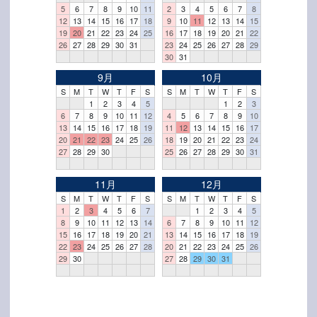
5
6
7
8
9
10
11
2
3
4
5
6
7
8
12
13
14
15
16
17
18
9
10
11
12
13
14
15
19
20
21
22
23
24
25
16
17
18
19
20
21
22
26
27
28
29
30
31
23
24
25
26
27
28
29
30
31
9月
10月
S
M
T
W
T
F
S
S
M
T
W
T
F
S
1
2
3
4
5
1
2
3
6
7
8
9
10
11
12
4
5
6
7
8
9
10
13
14
15
16
17
18
19
11
12
13
14
15
16
17
20
21
22
23
24
25
26
18
19
20
21
22
23
24
27
28
29
30
25
26
27
28
29
30
31
11月
12月
S
M
T
W
T
F
S
S
M
T
W
T
F
S
1
2
3
4
5
6
7
1
2
3
4
5
8
9
10
11
12
13
14
6
7
8
9
10
11
12
15
16
17
18
19
20
21
13
14
15
16
17
18
19
22
23
24
25
26
27
28
20
21
22
23
24
25
26
29
30
27
28
29
30
31