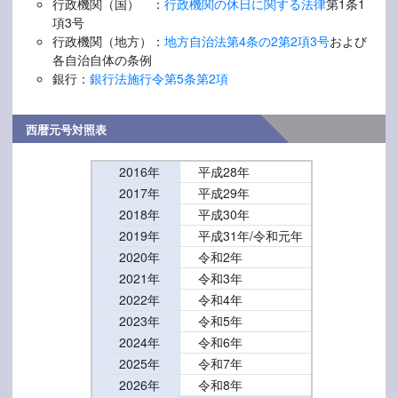
行政機関（国） ：
行政機関の休日に関する法律
第1条1
項3号
行政機関（地方）：
地方自治法第4条の2第2項3号
および
各自治自体の条例
銀行：
銀行法施行令第5条第2項
西暦元号対照表
2016年
平成28年
2017年
平成29年
2018年
平成30年
2019年
平成31年/令和元年
2020年
令和2年
2021年
令和3年
2022年
令和4年
2023年
令和5年
2024年
令和6年
2025年
令和7年
2026年
令和8年