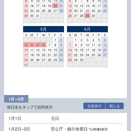
8
9
10
11
12
13
14
5
6
7
8
9
10
11
15
16
17
18
19
20
21
12
13
14
15
16
17
18
22
23
24
25
26
27
28
19
20
21
22
23
24
25
29
30
31
26
27
28
29
30
5月
6月
S
M
T
W
T
F
S
S
M
T
W
T
F
S
1
2
1
2
3
4
5
6
3
4
5
6
7
8
9
7
8
9
10
11
12
13
10
11
12
13
14
15
16
14
15
16
17
18
19
20
17
18
19
20
21
22
23
21
22
23
24
25
26
27
24
25
26
27
28
29
30
28
29
30
31
1月～6月
全部表示
閉じる
祝日名をタップで説明表示
1月1日
元日
1月2日–3日
官公庁・銀行休業日
*出典欄4参照