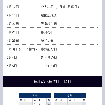
1月12日
成人の日
（1月第2月曜日）
2月11日
建国記念の日
2月23日
天皇誕生日
3月20日
春分の日
4月29日
昭和の日
5月3日（6日に振替）
憲法記念日
5月4日
みどりの日
5月5日
こどもの日
日本の祝日 7月 – 12月
7月
8月
S
M
T
W
T
F
S
S
M
T
W
T
F
S
1
2
3
4
1