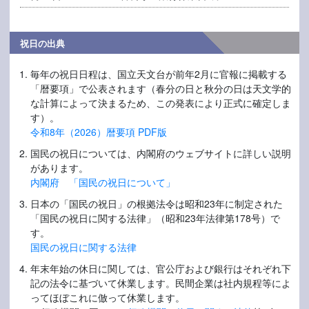
祝日の出典
毎年の祝日日程は、国立天文台が前年2月に官報に掲載する
「暦要項」で公表されます（春分の日と秋分の日は天文学的
な計算によって決まるため、この発表により正式に確定しま
す）。
令和8年（2026）暦要項 PDF版
国民の祝日については、内閣府のウェブサイトに詳しい説明
があります。
内閣府 「国民の祝日について」
日本の「国民の祝日」の根拠法令は昭和23年に制定された
「国民の祝日に関する法律」（昭和23年法律第178号）で
す。
国民の祝日に関する法律
年末年始の休日に関しては、官公庁および銀行はそれぞれ下
記の法令に基づいて休業します。民間企業は社内規程等によ
ってほぼこれに倣って休業します。