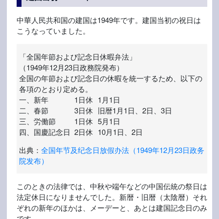
中華人民共和国の建国は1949年です。建国当初の祝日は
こうなっていました。
「全国年節および記念日休暇弁法」
（1949年12月23日政務院発布）
全国の年節および記念日の休暇を統一するため、以下の
各項のとおり定める。
一、
新年
1日休
1月1日
二、
春節
3日休
旧暦1月1日、2日、3日
三、
労働節
1日休
5月1日
四、
国慶記念日
2日休
10月1日、2日
出典：
全国年节及纪念日放假办法（1949年12月23日政务
院发布）
このときの法律では、中秋や端午などの中国伝統の祭日は
法定休日になりませんでした。新暦・旧暦（太陰暦）それ
ぞれの新年のほかは、メーデーと、あとは建国記念日のみ
です。