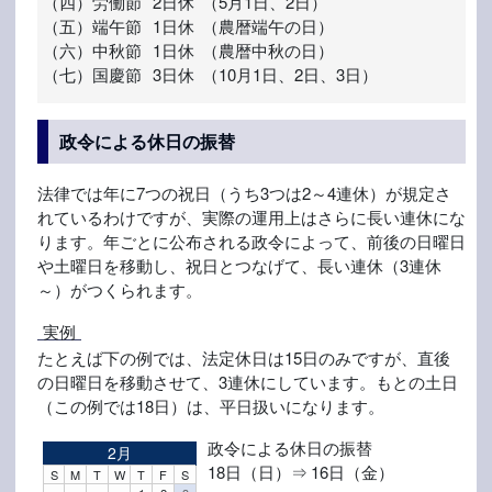
（四）
労働節
2日休
（5月1日、2日）
（五）
端午節
1日休
（農暦端午の日）
（六）
中秋節
1日休
（農暦中秋の日）
（七）
国慶節
3日休
（10月1日、2日、3日）
政令による休日の振替
法律では年に7つの祝日（うち3つは2～4連休）が規定さ
れているわけですが、実際の運用上はさらに長い連休にな
ります。年ごとに公布される政令によって、前後の日曜日
や土曜日を移動し、祝日とつなげて、長い連休（3連休
～）がつくられます。
実例
たとえば下の例では、法定休日は15日のみですが、直後
の日曜日を移動させて、3連休にしています。もとの土日
（この例では18日）は、平日扱いになります。
政令による休日の振替
2月
18日（日）⇒ 16日（金）
S
M
T
W
T
F
S