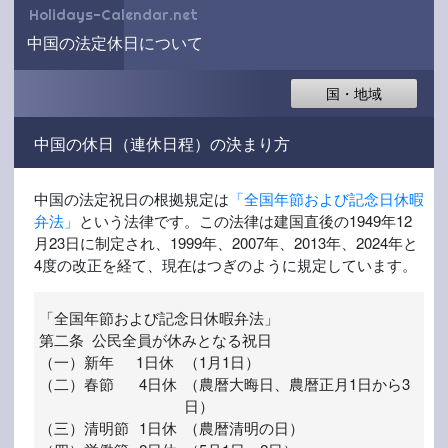
Holidays-Calendar.net
中国の法定休日について
国・地域
中国の休日（連休日程）の決まり方
中国の法定祝日の根拠規定は
「全国年節および記念日休暇
弁法」
という法律です。この法律は建国直後の1949年12
月23日に制定され、1999年、2007年、2013年、2024年と
4度の改正を経て、現在はつぎのように規定しています。
「全国年節および記念日休暇弁法」
第二条 公民全員が休みとなる祝日
（一）
新年
1日休
（1月1日）
（二）
春節
4日休
（農暦大晦日、農暦正月1日から3
日）
（三）
清明節
1日休
（農暦清明の日）