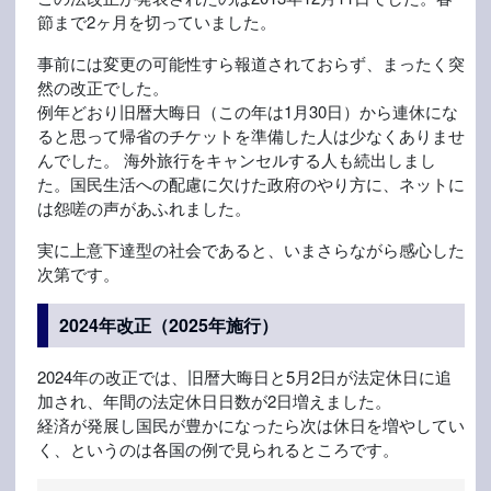
節まで2ヶ月を切っていました。
事前には変更の可能性すら報道されておらず、まったく突
然の改正でした。
例年どおり旧暦大晦日（この年は1月30日）から連休にな
ると思って帰省のチケットを準備した人は少なくありませ
んでした。 海外旅行をキャンセルする人も続出しまし
た。国民生活への配慮に欠けた政府のやり方に、ネットに
は怨嗟の声があふれました。
実に上意下達型の社会であると、いまさらながら感心した
次第です。
2024年改正（2025年施行）
2024年の改正では、旧暦大晦日と5月2日が法定休日に追
加され、年間の法定休日日数が2日増えました。
経済が発展し国民が豊かになったら次は休日を増やしてい
く、というのは各国の例で見られるところです。