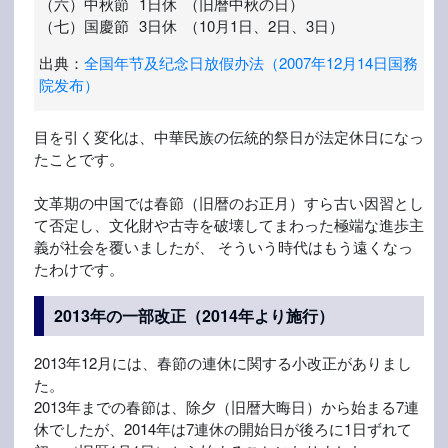
（六）
中秋節
1日休
（旧暦中秋の日）
（七）
国慶節
3日休
（10月1日、2日、3日）
出典：
全国年节及纪念日放假办法（2007年12月14日国務
院发布）
目を引く変化は、中華民族の伝統的祭日が法定休日になっ
たことです。
文革期の中国では春節（旧暦のお正月）すら古い因習とし
て否定し、文化財や古寺を破壊してまわった極端な進歩主
義が社会を覆いましたが、 そういう時代はもう遠くなっ
たわけです。
2013年の一部改正（2014年より施行）
2013年12月には、春節の連休に関する小改正がありまし
た。
2013年までの春節は、除夕（旧暦大晦日）から始まる7連
休でしたが、2014年は7連休の開始日が後ろに1日ずれて