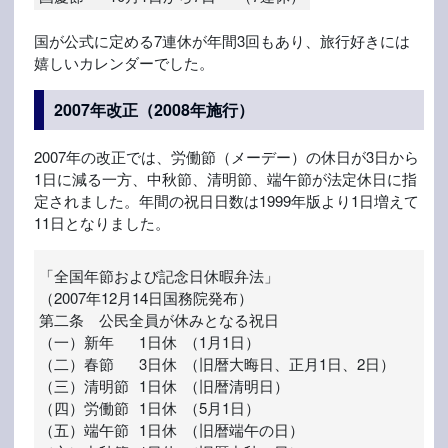
国が公式に定める7連休が年間3回もあり、旅行好きには
嬉しいカレンダーでした。
2007年改正（2008年施行）
2007年の改正では、労働節（メーデー）の休日が3日から
1日に減る一方、中秋節、清明節、端午節が法定休日に指
定されました。年間の祝日日数は1999年版より1日増えて
11日となりました。
「全国年節および記念日休暇弁法」
（2007年12月14日国務院発布）
第二条 公民全員が休みとなる祝日
（一）
新年
1日休
（1月1日）
（二）
春節
3日休
（旧暦大晦日、正月1日、2日）
（三）
清明節
1日休
（旧暦清明日）
（四）
労働節
1日休
（5月1日）
（五）
端午節
1日休
（旧暦端午の日）