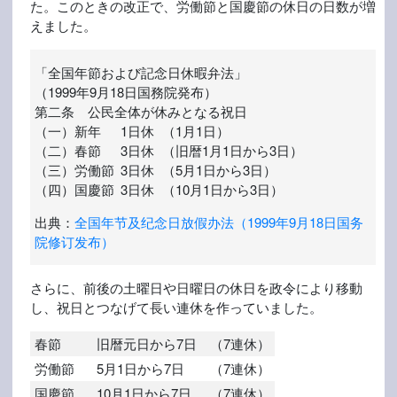
た。このときの改正で、労働節と国慶節の休日の日数が増
えました。
「全国年節および記念日休暇弁法」
（1999年9月18日国務院発布）
第二条 公民全体が休みとなる祝日
（一）
新年
1日休
（1月1日）
（二）
春節
3日休
（旧暦1月1日から3日）
（三）
労働節
3日休
（5月1日から3日）
（四）
国慶節
3日休
（10月1日から3日）
出典：
全国年节及纪念日放假办法（1999年9月18日国务
院修订发布）
さらに、前後の土曜日や日曜日の休日を政令により移動
し、祝日とつなげて長い連休を作っていました。
春節
旧暦元日から7日
（7連休）
労働節
5月1日から7日
（7連休）
国慶節
10月1日から7日
（7連休）