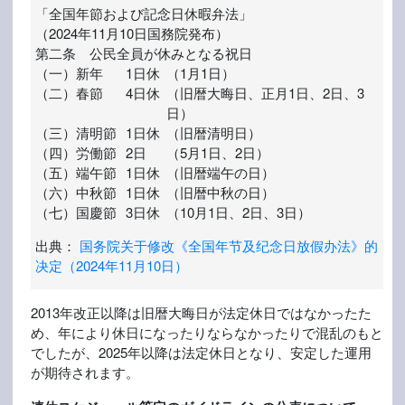
「全国年節および記念日休暇弁法」
（2024年11月10日国務院発布）
第二条 公民全員が休みとなる祝日
（一）
新年
1日休
（1月1日）
（二）
春節
4日休
（旧暦大晦日、正月1日、2日、3
日）
（三）
清明節
1日休
（旧暦清明日）
（四）
労働節
2日
（5月1日、2日）
（五）
端午節
1日休
（旧暦端午の日）
（六）
中秋節
1日休
（旧暦中秋の日）
（七）
国慶節
3日休
（10月1日、2日、3日）
出典：
国务院关于修改《全国年节及纪念日放假办法》的
决定（2024年11月10日）
2013年改正以降は旧暦大晦日が法定休日ではなかったた
め、年により休日になったりならなかったりで混乱のもと
でしたが、2025年以降は法定休日となり、安定した運用
が期待されます。