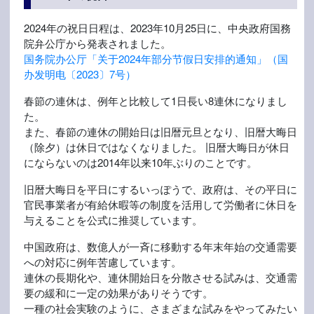
2024年の祝日日程は、2023年10月25日に、中央政府国務
院弁公庁から発表されました。
国务院办公厅「关于2024年部分节假日安排的通知」（国
办发明电〔2023〕7号）
春節の連休は、例年と比較して1日長い8連休になりまし
た。
また、春節の連休の開始日は旧暦元旦となり、旧暦大晦日
（除夕）は休日ではなくなりました。 旧暦大晦日が休日
にならないのは2014年以来10年ぶりのことです。
旧暦大晦日を平日にするいっぽうで、政府は、その平日に
官民事業者が有給休暇等の制度を活用して労働者に休日を
与えることを公式に推奨しています。
中国政府は、数億人が一斉に移動する年末年始の交通需要
への対応に例年苦慮しています。
連休の長期化や、連休開始日を分散させる試みは、交通需
要の緩和に一定の効果がありそうです。
一種の社会実験のように、さまざまな試みをやってみたい