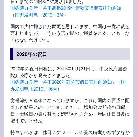
日）までの4連休に変更されました。
国务院办公厅「关于调整2019年劳动节假期安排的通知」
（国办发明电〔2019〕3号）
国内の声に押された変更と思われます。中国は一党独裁と
言われますが、こういう形で民のご機嫌をとることも、な
くはないわけです。
2020年の祝日
2020年の祝日日程は、2019年11月21日に、中央政府国務
院弁公庁から発表されました。
国务院办公厅「关于2020年部分节假日安排的通知」（国
办发明电〔2019〕16号）
労働節が５連休になっていますが、これは国内の要望に配
慮した結果とのことです。ただし、増加分は前後の日曜
日・土曜日の振り替えで処理されるため、年間休日日数は
増えていません。
特筆すべきは、休日スケジュールの発表時期がわずかなが