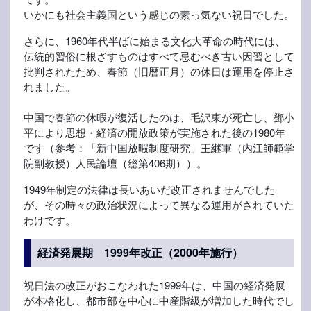
いかにも社会主義国という感じの素っ気ない祝日でした。
さらに、1960年代半ばに始まる文化大革命の時代には、
伝統的習俗に根ざすものはすべて忌むべき古い因習として
批判されたため、春節（旧暦正月）の休日は運用を停止さ
れました。
中国で春節の休暇が復活したのは、毛沢東が死亡し、鄧小
平により思想・経済の開放政策が実施された後の1980年
です（参考：「新中国放暇制度研究」王継軍（内江師範学
院副教授）人民論壇（総第406期））。
1949年制定の法律は長いあいだ改正されませんでした
が、その時々の政治状況によって異なる運用がされていた
わけです。
経済発展期 1999年改正（2000年施行）
祝日法の改正がおこなわれた1999年は、中国の経済発展
が本格化し、都市部を中心に中産階級が増加した時代でし