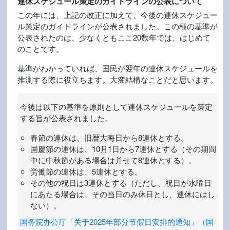
連休スケジュール策定のガイドラインの公表について
この年には、上記の改正に加えて、今後の連休スケジュー
ル策定のガイドラインが公表されました。この種の基準が
公表されたのは、少なくともここ20数年では、はじめて
のことです。
基準がわかっていれば、国民が翌年の連休スケジュールを
推測する際に役立ちます。大変結構なことだと思います。
今後は以下の基準を原則として連休スケジュールを策定
する旨が公表されました。
春節の連休は、旧暦大晦日から8連休とする。
国慶節の連休は、10月1日から7連休とする（その期間
中に中秋節がある場合は并せて8連休とする）。
労働節の連休は、5連休とする。
その他の祝日は3連休とする（ただし、祝日が水曜日
にあたる場合は、その当日のみ休日とし、連休にはし
ない）。
国务院办公厅「关于2025年部分节假日安排的通知」（国