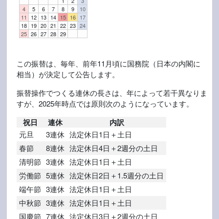
1
2
3
4
5
6
7
8
9
10
11
12
13
14
15
16
17
18
19
20
21
22
23
24
25
26
27
28
29
この振替は、毎年、前年11月頃に国務院（日本の内閣に
相当）が決定して公告します。
振替操作でつくる連休の長さは、年によって若干異なりま
すが、2025年時点では原則次のようになっています。
祝日
連休
内訳
元旦
3連休
法定休日1日＋土日
春節
8連休
法定休日4日＋2週分の土日
清明節
3連休
法定休日1日＋土日
労働節
5連休
法定休日2日＋1.5週分の土日
端午節
3連休
法定休日1日＋土日
中秋節
3連休
法定休日1日＋土日
国慶節
7連休
法定休日3日＋2週分の土日