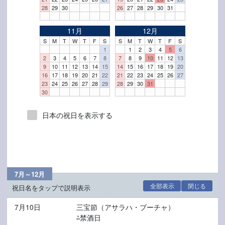
28
29
30
26
27
28
29
30
31
11月
12月
S
M
T
W
T
F
S
S
M
T
W
T
F
S
1
1
2
3
4
5
6
2
3
4
5
6
7
8
7
8
9
10
11
12
13
9
10
11
12
13
14
15
14
15
16
17
18
19
20
16
17
18
19
20
21
22
21
22
23
24
25
26
27
23
24
25
26
27
28
29
28
29
30
31
30
日本の祝日を表示する
7月～12月
全部表示
閉じる
祝日名をタップで説明表示
7月10日
三宝節（アサラハ・ブーチャ）
⁂禁酒日