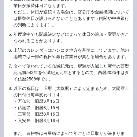
業日が振替休日になります。
ただし、休日が連続する場合は、官公庁や金融機関について
は振替休日が設けられないこともあります（内閣や中央銀行
の判断によります）。
年度途中でも閣議決定などによって休日の追加・変更がおこ
なわれることがあります。
上記のカレンダーはバンコク地方を基準にしています。他の
地域では一部の祝日や銀行営業日が異なる場合があります。
タイで使われている仏滅紀元は、釈迦が入滅した翌年の西暦
紀元前543年を仏滅紀元元年とするもので、西暦2025年はタ
イ仏暦2568年です。
以下の祝日は、旧暦（太陰暦）により定まるため、太陽暦上
の日付は毎年変わります。
・万仏節 旧暦3月15日
・仏誕節 旧暦6月15日
・三宝節 旧暦8月15日
・入安居 旧暦8月16日
また、農耕祭は占星術によって年ごとに日取りが決まりま