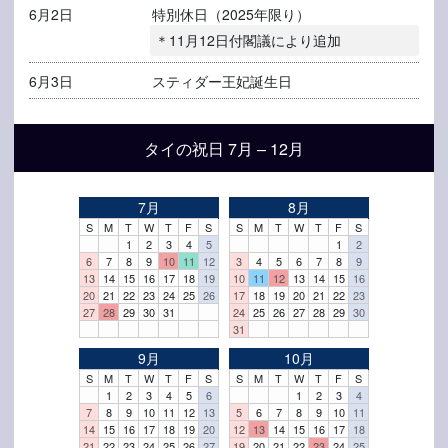
6月2日
特別休日（2025年限り）
＊11月12日付閣議により追加
6月3日
スティダー王妃誕生日
タイの祝日 7月 – 12月
7月
8月
S
M
T
W
T
F
S
S
M
T
W
T
F
S
1
2
3
4
5
1
2
6
7
8
9
10
11
12
3
4
5
6
7
8
9
13
14
15
16
17
18
19
10
11
12
13
14
15
16
20
21
22
23
24
25
26
17
18
19
20
21
22
23
27
28
29
30
31
24
25
26
27
28
29
30
31
9月
10月
S
M
T
W
T
F
S
S
M
T
W
T
F
S
1
2
3
4
5
6
1
2
3
4
7
8
9
10
11
12
13
5
6
7
8
9
10
11
14
15
16
17
18
19
20
12
13
14
15
16
17
18
21
22
23
24
25
26
27
19
20
21
22
23
24
25