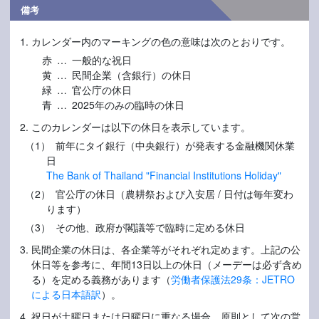
備考
カレンダー内のマーキングの色の意味は次のとおりです。
赤 … 一般的な祝日
黄 … 民間企業（含銀行）の休日
緑 … 官公庁の休日
青 … 2025年のみの臨時の休日
このカレンダーは以下の休日を表示しています。
（1） 前年にタイ銀行（中央銀行）が発表する金融機関休業
日
The Bank of Thailand "Financial Institutions Holiday"
（2） 官公庁の休日（農耕祭および入安居 / 日付は毎年変わ
ります）
（3） その他、政府が閣議等で臨時に定める休日
民間企業の休日は、各企業等がそれぞれ定めます。上記の公
休日等を参考に、年間13日以上の休日（メーデーは必ず含め
る）を定める義務があります（
労働者保護法29条：JETRO
による日本語訳
）。
祝日が土曜日または日曜日に重なる場合、原則として次の営