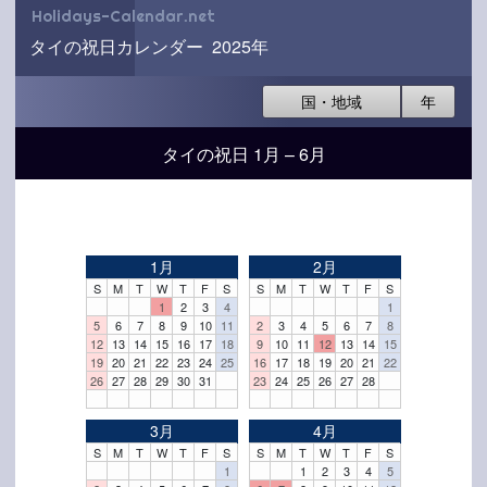
Holidays-Calendar.net
タイの祝日カレンダー 2025年
国・地域
年
タイの祝日 1月 – 6月
1月
2月
S
M
T
W
T
F
S
S
M
T
W
T
F
S
1
2
3
4
1
5
6
7
8
9
10
11
2
3
4
5
6
7
8
12
13
14
15
16
17
18
9
10
11
12
13
14
15
19
20
21
22
23
24
25
16
17
18
19
20
21
22
26
27
28
29
30
31
23
24
25
26
27
28
3月
4月
S
M
T
W
T
F
S
S
M
T
W
T
F
S
1
1
2
3
4
5