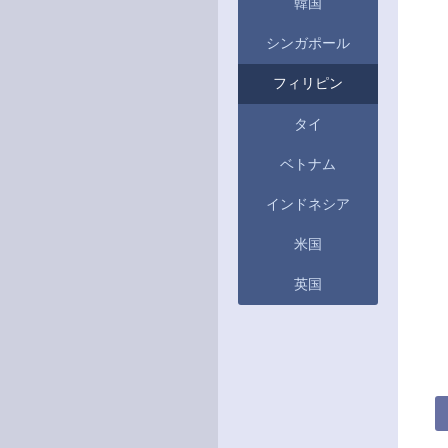
韓国
シンガポール
フィリピン
タイ
ベトナム
インドネシア
米国
英国