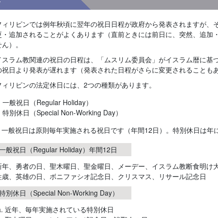
考
フィリピンでは例年秋頃に翌年の祝日日程が政府から発表されますが、
更・追加されることがよくあります（直前ときには前日に、突然、追加
せん）。
イスラム教関連の祝日の日程は、「ムスリム委員会」がイスラム暦に基
の祝日より発表が遅れます（発表された日程がさらに変更されることも
フィリピンの法定休日には、2つの種類があります。
一般祝日（Regular Holiday）
特別休日（Special Non-Working Day）
）一般祝日は原則毎年実施される祝日です（年間12日）。特別休日は年
一般祝日（Regular Holiday）年間12日
新年、勇者の日、聖木曜日、聖金曜日、メーデー、イスラム教断食明け
牲歳、英雄の日、ボニファシオ記念日、クリスマス、リサール記念日
特別休日（Special Non-Working Day）
近年、毎年実施されている特別休日