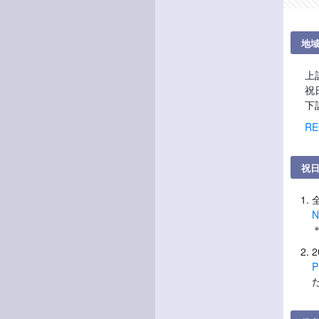
地
上
祝
下
RE
祝
N
P