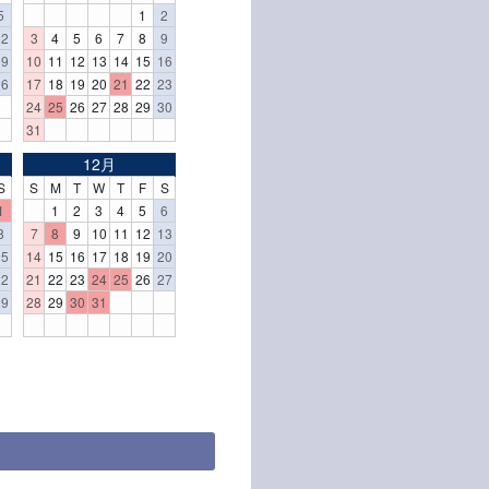
5
1
2
12
3
4
5
6
7
8
9
19
10
11
12
13
14
15
16
26
17
18
19
20
21
22
23
24
25
26
27
28
29
30
31
12月
S
S
M
T
W
T
F
S
1
1
2
3
4
5
6
8
7
8
9
10
11
12
13
15
14
15
16
17
18
19
20
22
21
22
23
24
25
26
27
29
28
29
30
31