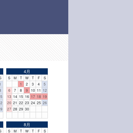
4月
S
S
M
T
W
T
F
S
1
1
2
3
4
5
8
6
7
8
9
10
11
12
15
13
14
15
16
17
18
19
22
20
21
22
23
24
25
26
29
27
28
29
30
8月
S
S
M
T
W
T
F
S