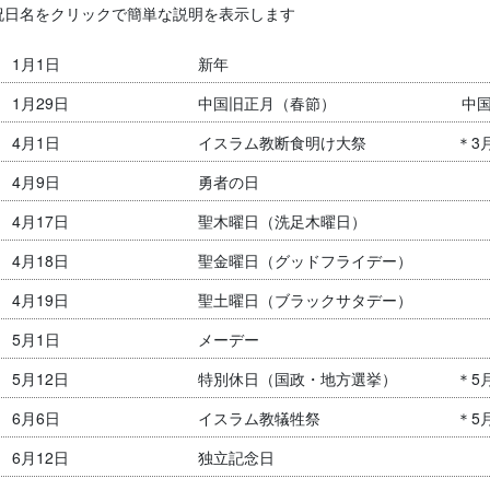
祝日名をクリックで簡単な説明を表示します
1月1日
新年
1月29日
中国旧正月（春節）
中国
4月1日
イスラム教断食明け大祭
＊3
4月9日
勇者の日
4月17日
聖木曜日（洗足木曜日）
4月18日
聖金曜日（グッドフライデー）
4月19日
聖土曜日（ブラックサタデー）
5月1日
メーデー
5月12日
特別休日（国政・地方選挙）
＊5
6月6日
イスラム教犠牲祭
＊5
6月12日
独立記念日