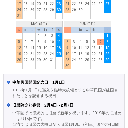
17
18
19
20
21
22
23
21
22
23
24
25
26
27
24
25
26
27
28
29
30
28
29
30
31
MAY (5月)
JUN (6月)
s
m
tu
w
th
f
s
s
m
tu
w
th
f
s
1
2
3
4
1
5
6
7
8
9
10
11
2
3
4
5
6
7
8
12
13
14
15
16
17
18
9
10
11
12
13
14
15
19
20
21
22
23
24
25
16
17
18
19
20
21
22
26
27
28
29
30
31
23
24
25
26
27
28
29
30
中華民国開国記念日 1月1日
1912年1月1日に孫文を臨時大統領とする中華民国が建国さ
れたことを記念する祝日。
旧暦除夕と春節 2月4日～2月7日
中華圏では伝統的に旧暦で新年を祝います。2019年の旧暦元
旦は2月5日です。
台湾では旧暦の大晦日から旧暦1月3日（初三）までの4日間