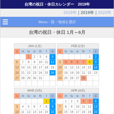
台湾の祝日・休日カレンダー 2019年
2018年
｜2019年｜
2020年
Menu - 国・地域を選択
台湾の祝日・休日 1月～6月
JAN (1月)
FEB (2月)
s
m
tu
w
th
f
s
s
m
tu
w
th
f
s
1
2
3
4
5
1
2
6
7
8
9
10
11
12
3
4
5
6
7
8
9
13
14
15
16
17
18
19
10
11
12
13
14
15
16
20
21
22
23
24
25
26
17
18
19
20
21
22
23
27
28
29
30
31
24
25
26
27
28
MAR (3月)
APR (4月)
s
m
tu
w
th
f
s
s
m
tu
w
th
f
s
1
2
1
2
3
4
5
6
3
4
5
6
7
8
9
7
8
9
10
11
12
13
10
11
12
13
14
15
16
14
15
16
17
18
19
20