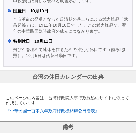
中秋節には月餅を食べる風習があります。
国慶日 10月10日
辛亥革命の発端となった反清朝の兵士らによる武力蜂起「武
昌起義」は、1911年10月10日でした。この武力蜂起が、翌
年の中華民国臨時政府の成立につながります。
特別休日 10月11日
飛び石を埋めて連休を作るための特別な休日です（備考3参
照）。10月5日は代替出勤日です。
台湾の休日カレンダーの出典
このページの内容は、台湾行政院人事行政総処のサイトに依って
作成しています
『中華民國一百零八年政府行政機關辦公日曆表』
備考