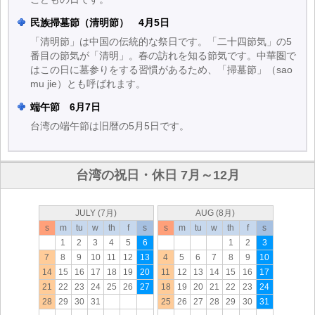
民族掃墓節（清明節） 4月5日
「清明節」は中国の伝統的な祭日です。「二十四節気」の5
番目の節気が「清明」。春の訪れを知る節気です。中華圏で
はこの日に墓参りをする習慣があるため、「掃墓節」（sao
mu jie）とも呼ばれます。
端午節 6月7日
台湾の端午節は旧暦の5月5日です。
台湾の祝日・休日 7月～12月
JULY (7月)
AUG (8月)
s
m
tu
w
th
f
s
s
m
tu
w
th
f
s
1
2
3
4
5
6
1
2
3
7
8
9
10
11
12
13
4
5
6
7
8
9
10
14
15
16
17
18
19
20
11
12
13
14
15
16
17
21
22
23
24
25
26
27
18
19
20
21
22
23
24
28
29
30
31
25
26
27
28
29
30
31