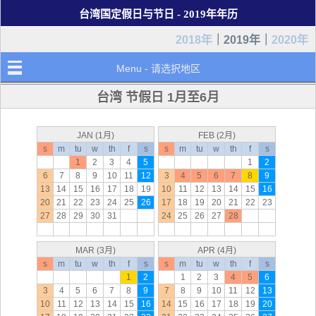
台湾国定假日与节日 - 2019年年历
2018年
｜2019年｜
2020年
Menu - 请选択地区
台湾 节假日 1月至6月
JAN (1月)
FEB (2月)
s
m
tu
w
th
f
s
s
m
tu
w
th
f
s
1
2
3
4
5
1
2
6
7
8
9
10
11
12
3
4
5
6
7
8
9
13
14
15
16
17
18
19
10
11
12
13
14
15
16
20
21
22
23
24
25
26
17
18
19
20
21
22
23
27
28
29
30
31
24
25
26
27
28
MAR (3月)
APR (4月)
s
m
tu
w
th
f
s
s
m
tu
w
th
f
s
1
2
1
2
3
4
5
6
3
4
5
6
7
8
9
7
8
9
10
11
12
13
10
11
12
13
14
15
16
14
15
16
17
18
19
20