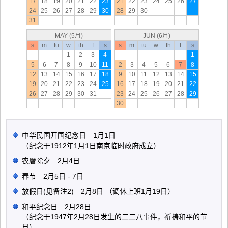
17
18
19
20
21
22
23
21
22
23
24
25
26
27
24
25
26
27
28
29
30
28
29
30
31
MAY (5月)
JUN (6月)
s
m
tu
w
th
f
s
s
m
tu
w
th
f
s
1
2
3
4
1
5
6
7
8
9
10
11
2
3
4
5
6
7
8
12
13
14
15
16
17
18
9
10
11
12
13
14
15
19
20
21
22
23
24
25
16
17
18
19
20
21
22
26
27
28
29
30
31
23
24
25
26
27
28
29
30
中华民国开国纪念日 1月1日
（纪念于1912年1月1日南京临时政府成立）
农曆除夕 2月4日
春节 2月5日 - 7日
放假日(见备注2) 2月8日 （调休上班1月19日）
和平纪念日 2月28日
（纪念于1947年2月28日发生的二二八事件，祈祷和平的节
日）