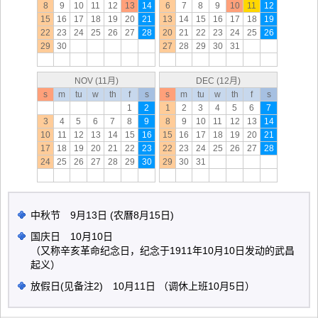
8
9
10
11
12
13
14
6
7
8
9
10
11
12
15
16
17
18
19
20
21
13
14
15
16
17
18
19
22
23
24
25
26
27
28
20
21
22
23
24
25
26
29
30
27
28
29
30
31
NOV (11月)
DEC (12月)
s
m
tu
w
th
f
s
s
m
tu
w
th
f
s
1
2
1
2
3
4
5
6
7
3
4
5
6
7
8
9
8
9
10
11
12
13
14
10
11
12
13
14
15
16
15
16
17
18
19
20
21
17
18
19
20
21
22
23
22
23
24
25
26
27
28
24
25
26
27
28
29
30
29
30
31
中秋节 9月13日 (农曆8月15日)
国庆日 10月10日
（又称辛亥革命纪念日，纪念于1911年10月10日发动的武昌
起义）
放假日(见备注2) 10月11日 （调休上班10月5日）