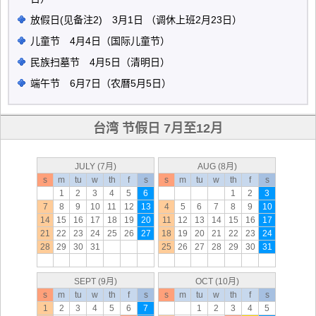
放假日(见备注2) 3月1日 （调休上班2月23日）
儿童节 4月4日（国际儿童节）
民族扫墓节 4月5日（清明日）
端午节 6月7日（农曆5月5日）
台湾 节假日 7月至12月
JULY (7月)
AUG (8月)
s
m
tu
w
th
f
s
s
m
tu
w
th
f
s
1
2
3
4
5
6
1
2
3
7
8
9
10
11
12
13
4
5
6
7
8
9
10
14
15
16
17
18
19
20
11
12
13
14
15
16
17
21
22
23
24
25
26
27
18
19
20
21
22
23
24
28
29
30
31
25
26
27
28
29
30
31
SEPT (9月)
OCT (10月)
s
m
tu
w
th
f
s
s
m
tu
w
th
f
s
1
2
3
4
5
6
7
1
2
3
4
5