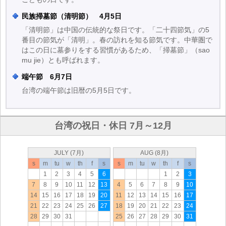
民族掃墓節（清明節） 4月5日
「清明節」は中国の伝統的な祭日です。「二十四節気」の5
番目の節気が「清明」。春の訪れを知る節気です。中華圏で
はこの日に墓参りをする習慣があるため、「掃墓節」（sao
mu jie）とも呼ばれます。
端午節 6月7日
台湾の端午節は旧暦の5月5日です。
台湾の祝日・休日 7月～12月
JULY (7月)
AUG (8月)
s
m
tu
w
th
f
s
s
m
tu
w
th
f
s
1
2
3
4
5
6
1
2
3
7
8
9
10
11
12
13
4
5
6
7
8
9
10
14
15
16
17
18
19
20
11
12
13
14
15
16
17
21
22
23
24
25
26
27
18
19
20
21
22
23
24
28
29
30
31
25
26
27
28
29
30
31