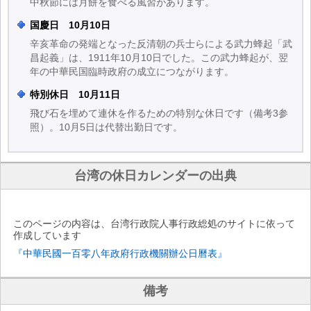
中秋節には月餅を食べる風習があります。
国慶日 10月10日
辛亥革命の発端となった反清朝の兵士らによる武力蜂起「武
昌起義」は、1911年10月10日でした。この武力蜂起が、翌
年の中華民国臨時政府の成立につながります。
特別休日 10月11日
飛び石を埋めて連休を作るための特別な休日です（備考3参
照）。10月5日は代替出勤日です。
台湾の休日カレンダーの出典
このページの内容は、台湾行政院人事行政総処のサイトに依って
作成しています
『中華民國一百零八年政府行政機關辦公日曆表』
備考