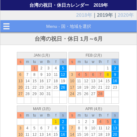
台湾の祝日・休日カレンダー 2019年
2018年
｜2019年｜
2020年
Menu - 国・地域を選択
台湾の祝日・休日 1月～6月
JAN (1月)
FEB (2月)
s
m
tu
w
th
f
s
s
m
tu
w
th
f
s
1
2
3
4
5
1
2
6
7
8
9
10
11
12
3
4
5
6
7
8
9
13
14
15
16
17
18
19
10
11
12
13
14
15
16
20
21
22
23
24
25
26
17
18
19
20
21
22
23
27
28
29
30
31
24
25
26
27
28
MAR (3月)
APR (4月)
s
m
tu
w
th
f
s
s
m
tu
w
th
f
s
1
2
1
2
3
4
5
6
3
4
5
6
7
8
9
7
8
9
10
11
12
13
10
11
12
13
14
15
16
14
15
16
17
18
19
20