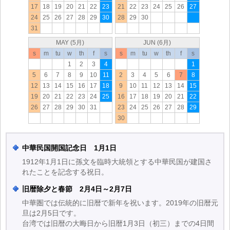
17
18
19
20
21
22
23
21
22
23
24
25
26
27
24
25
26
27
28
29
30
28
29
30
31
MAY (5月)
JUN (6月)
s
m
tu
w
th
f
s
s
m
tu
w
th
f
s
1
2
3
4
1
5
6
7
8
9
10
11
2
3
4
5
6
7
8
12
13
14
15
16
17
18
9
10
11
12
13
14
15
19
20
21
22
23
24
25
16
17
18
19
20
21
22
26
27
28
29
30
31
23
24
25
26
27
28
29
30
中華民国開国記念日 1月1日
1912年1月1日に孫文を臨時大統領とする中華民国が建国さ
れたことを記念する祝日。
旧暦除夕と春節 2月4日～2月7日
中華圏では伝統的に旧暦で新年を祝います。2019年の旧暦元
旦は2月5日です。
台湾では旧暦の大晦日から旧暦1月3日（初三）までの4日間