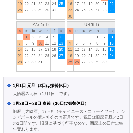
19
20
21
22
23
24
25
16
17
18
19
20
21
22
26
27
28
39
30
31
23
24
25
26
27
28
29
30
MAY (5月)
JUN (6月)
s
m
tu
w
th
f
s
s
m
tu
w
th
f
s
1
2
3
4
5
6
1
2
3
7
8
9
10
11
12
13
4
5
6
7
8
9
10
14
15
16
17
18
19
20
11
12
13
14
15
16
17
21
22
23
24
25
26
27
18
19
20
21
22
23
24
28
29
30
31
25
26
27
28
29
30
1月1日 元旦（2日は振替休日）
太陽暦の元日（1月1日）です。
1月28日～29日 春節（30日は振替休日）
旧暦（太陰暦）の正月（チャイニーズ・ニューイヤー）。シ
ンガポールの華人社会のお正月です。祝日は旧暦元旦と2日
の2日間です。旧暦に基づく行事なので、西暦上の日付は毎
年変わります。