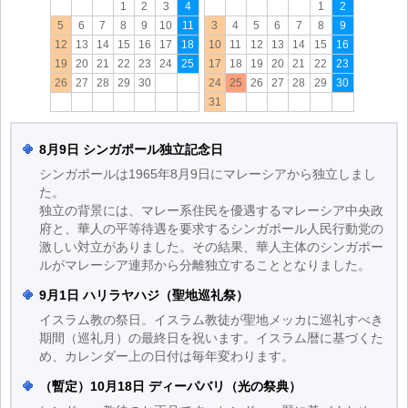
1
2
3
4
1
2
5
6
7
8
9
10
11
3
4
5
6
7
8
9
12
13
14
15
16
17
18
10
11
12
13
14
15
16
19
20
21
22
23
24
25
17
18
19
20
21
22
23
26
27
28
29
30
24
25
26
27
28
29
30
31
8月9日 シンガポール独立記念日
シンガポールは1965年8月9日にマレーシアから独立しまし
た。
独立の背景には、マレー系住民を優遇するマレーシア中央政
府と、華人の平等待遇を要求するシンガポール人民行動党の
激しい対立がありました。その結果、華人主体のシンガポー
ルがマレーシア連邦から分離独立することとなりました。
9月1日 ハリラヤハジ（聖地巡礼祭）
イスラム教の祭日。イスラム教徒が聖地メッカに巡礼すべき
期間（巡礼月）の最終日を祝います。イスラム暦に基づくた
め、カレンダー上の日付は毎年変わります。
（暫定）10月18日 ディーパバリ（光の祭典）