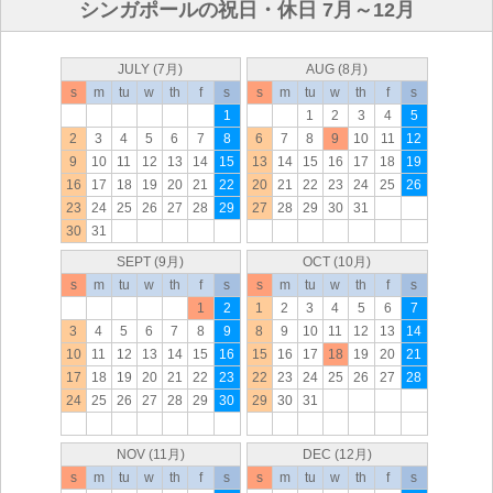
シンガポールの祝日・休日 7月～12月
JULY (7月)
AUG (8月)
s
m
tu
w
th
f
s
s
m
tu
w
th
f
s
1
1
2
3
4
5
2
3
4
5
6
7
8
6
7
8
9
10
11
12
9
10
11
12
13
14
15
13
14
15
16
17
18
19
16
17
18
19
20
21
22
20
21
22
23
24
25
26
23
24
25
26
27
28
29
27
28
29
30
31
30
31
SEPT (9月)
OCT (10月)
s
m
tu
w
th
f
s
s
m
tu
w
th
f
s
1
2
1
2
3
4
5
6
7
3
4
5
6
7
8
9
8
9
10
11
12
13
14
10
11
12
13
14
15
16
15
16
17
18
19
20
21
17
18
19
20
21
22
23
22
23
24
25
26
27
28
24
25
26
27
28
29
30
29
30
31
NOV (11月)
DEC (12月)
s
m
tu
w
th
f
s
s
m
tu
w
th
f
s