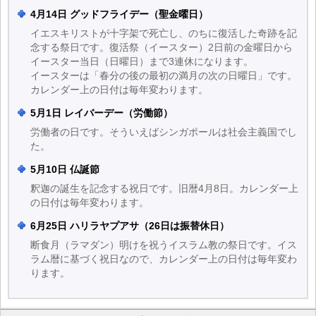
4月14日 グッドフライデー（聖金曜日）
イエスキリストが十字架で死亡し、のちに復活した奇跡を記
念する祭日です。復活祭（イースター）2日前の金曜日から
イースター当日（日曜日）まで3連休になります。
イースターは「春分の後の最初の満月の次の日曜日」です。
カレンダー上の日付は毎年変わります。
5月1日 レイバーデー（労働節）
労働者の日です。そういえばシンガポールは社会主義国でし
た。
5月10日 仏誕節
釈迦の誕生を記念する祝日です。旧暦4月8日。カレンダー上
の日付は毎年変わります。
6月25日 ハリラヤプアサ（26日は振替休日）
断食月（ラマダン）明けを祝うイスラム教の祭日です。イス
ラム暦に基づく祝日なので、カレンダー上の日付は毎年変わ
ります。