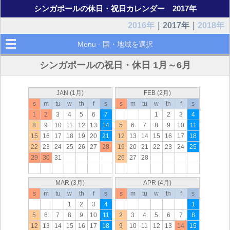
シンガポールの休日・祝日カレンダー 2017年
2016年
｜2017年｜
2018年
Menu - 国・地域を選択
シンガポールの祝日・休日 1月～6月
JAN (1月)
FEB (2月)
s
m
tu
w
th
f
s
s
m
tu
w
th
f
s
1
2
3
4
5
6
7
1
2
3
4
8
9
10
11
12
13
14
5
6
7
8
9
10
11
15
16
17
18
19
20
21
12
13
14
15
16
17
18
22
23
24
25
26
27
28
19
20
21
22
23
24
25
29
30
31
26
27
28
MAR (3月)
APR (4月)
s
m
tu
w
th
f
s
s
m
tu
w
th
f
s
1
2
3
4
1
5
6
7
8
9
10
11
2
3
4
5
6
7
8
12
13
14
15
16
17
18
9
10
11
12
13
14
15