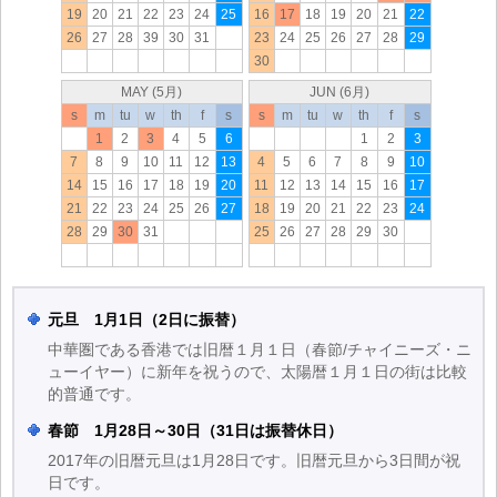
19
20
21
22
23
24
25
16
17
18
19
20
21
22
26
27
28
39
30
31
23
24
25
26
27
28
29
30
MAY (5月)
JUN (6月)
s
m
tu
w
th
f
s
s
m
tu
w
th
f
s
1
2
3
4
5
6
1
2
3
7
8
9
10
11
12
13
4
5
6
7
8
9
10
14
15
16
17
18
19
20
11
12
13
14
15
16
17
21
22
23
24
25
26
27
18
19
20
21
22
23
24
28
29
30
31
25
26
27
28
29
30
元旦 1月1日（2日に振替）
中華圏である香港では旧暦１月１日（春節/チャイニーズ・ニ
ューイヤー）に新年を祝うので、太陽暦１月１日の街は比較
的普通です。
春節 1月28日～30日（31日は振替休日）
2017年の旧暦元旦は1月28日です。旧暦元旦から3日間が祝
日です。