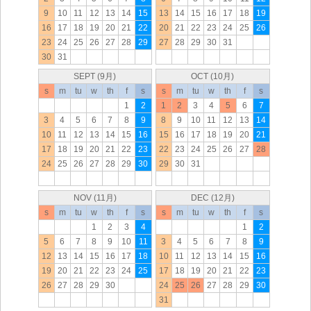
9
10
11
12
13
14
15
13
14
15
16
17
18
19
16
17
18
19
20
21
22
20
21
22
23
24
25
26
23
24
25
26
27
28
29
27
28
29
30
31
30
31
SEPT (9月)
OCT (10月)
s
m
tu
w
th
f
s
s
m
tu
w
th
f
s
1
2
1
2
3
4
5
6
7
3
4
5
6
7
8
9
8
9
10
11
12
13
14
10
11
12
13
14
15
16
15
16
17
18
19
20
21
17
18
19
20
21
22
23
22
23
24
25
26
27
28
24
25
26
27
28
29
30
29
30
31
NOV (11月)
DEC (12月)
s
m
tu
w
th
f
s
s
m
tu
w
th
f
s
1
2
3
4
1
2
5
6
7
8
9
10
11
3
4
5
6
7
8
9
12
13
14
15
16
17
18
10
11
12
13
14
15
16
19
20
21
22
23
24
25
17
18
19
20
21
22
23
26
27
28
29
30
24
25
26
27
28
29
30
31