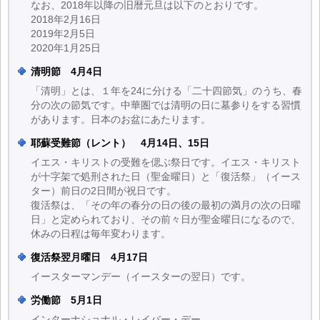
なお、2018年以降の旧暦元旦は以下のとおりです。
2018年2月16日
2019年2月5日
2020年1月25日
清明節 4月4日
「清明」とは、１年を24に分ける「二十四節気」のうち、春
分の次の節気です。中華圏では清明の日に墓参りをする習慣
があります。日本のお盆にあたります。
耶蘇受難節（レント） 4月14日、15日
イエス・キリストの受難を偲ぶ祭日です。イエス・キリスト
が十字架で処刑された日（聖金曜日）と「復活祭」（イース
ター）前日の2日間が祝日です。
復活祭は、「その年の春分の日の後の最初の満月の次の日曜
日」と定められており、その前々日が聖金曜日になるので、
休みの日程は毎年変わります。
復活祭翌月曜日 4月17日
イースターマンデー（イースターの翌日）です。
労働節 5月1日
インターナショナル・レイバー・デー