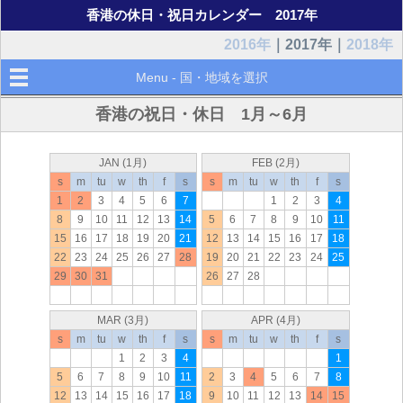
香港の休日・祝日カレンダー 2017年
2016年
｜2017年｜
2018年
Menu - 国・地域を選択
香港の祝日・休日 1月～6月
JAN (1月)
FEB (2月)
s
m
tu
w
th
f
s
s
m
tu
w
th
f
s
1
2
3
4
5
6
7
1
2
3
4
8
9
10
11
12
13
14
5
6
7
8
9
10
11
15
16
17
18
19
20
21
12
13
14
15
16
17
18
22
23
24
25
26
27
28
19
20
21
22
23
24
25
29
30
31
26
27
28
MAR (3月)
APR (4月)
s
m
tu
w
th
f
s
s
m
tu
w
th
f
s
1
2
3
4
1
5
6
7
8
9
10
11
2
3
4
5
6
7
8
12
13
14
15
16
17
18
9
10
11
12
13
14
15