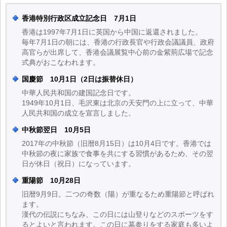
香港特別行政区成立記念日 7月1日
香港は1997年7月1日に英国から中国に返還されました。
毎年7月1日の朝には、香港の行政長官や行政会議議員、政府
高官らが出席して、香港会議展覧中心前の金紫荊広場で記念
式典がおこなわれます。
国慶節 10月1日（2日は振替休日）
中華人民共和国の建国記念日です。
1949年10月1日、毛沢東は北京の天安門の上に立って、中華
人民共和国の成立を宣言しました。
中秋節翌日 10月5日
2017年の中秋節（旧暦8月15日）は10月4日です。香港では
中秋節の夜に家族で食事を共にする習慣があるため、その翌
日が休日（祝日）になっています。
重陽節 10月28日
旧暦9月9日。二つの奇数（陽）が重なるため重陽節と呼ばれ
ます。
漢代の伝説にちなみ、この日には山登りなどのスポーツをす
るとよいと言われます。この日に墓参りをする家庭も多いよ