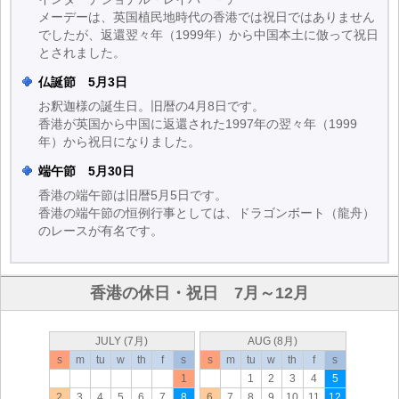
メーデーは、英国植民地時代の香港では祝日ではありません
でしたが、返還翌々年（1999年）から中国本土に倣って祝日
とされました。
仏誕節 5月3日
お釈迦様の誕生日。旧暦の4月8日です。
香港が英国から中国に返還された1997年の翌々年（1999
年）から祝日になりました。
端午節 5月30日
香港の端午節は旧暦5月5日です。
香港の端午節の恒例行事としては、ドラゴンボート（龍舟）
のレースが有名です。
香港の休日・祝日 7月～12月
JULY (7月)
AUG (8月)
s
m
tu
w
th
f
s
s
m
tu
w
th
f
s
1
1
2
3
4
5
2
3
4
5
6
7
8
6
7
8
9
10
11
12