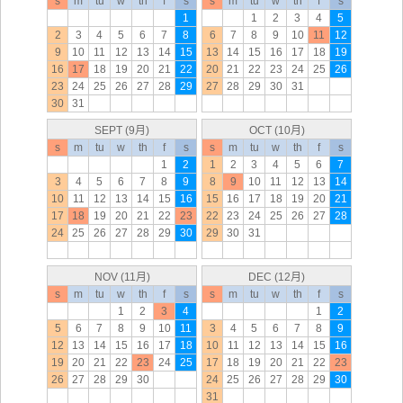
s
m
tu
w
th
f
s
s
m
tu
w
th
f
s
1
1
2
3
4
5
2
3
4
5
6
7
8
6
7
8
9
10
11
12
9
10
11
12
13
14
15
13
14
15
16
17
18
19
16
17
18
19
20
21
22
20
21
22
23
24
25
26
23
24
25
26
27
28
29
27
28
29
30
31
30
31
SEPT (9月)
OCT (10月)
s
m
tu
w
th
f
s
s
m
tu
w
th
f
s
1
2
1
2
3
4
5
6
7
3
4
5
6
7
8
9
8
9
10
11
12
13
14
10
11
12
13
14
15
16
15
16
17
18
19
20
21
17
18
19
20
21
22
23
22
23
24
25
26
27
28
24
25
26
27
28
29
30
29
30
31
NOV (11月)
DEC (12月)
s
m
tu
w
th
f
s
s
m
tu
w
th
f
s
1
2
3
4
1
2
5
6
7
8
9
10
11
3
4
5
6
7
8
9
12
13
14
15
16
17
18
10
11
12
13
14
15
16
19
20
21
22
23
24
25
17
18
19
20
21
22
23
26
27
28
29
30
24
25
26
27
28
29
30
31