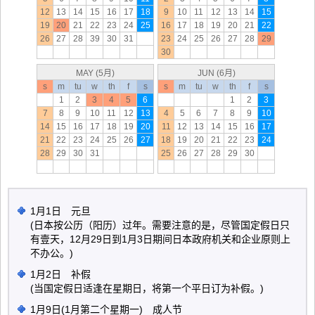
12
13
14
15
16
17
18
9
10
11
12
13
14
15
19
20
21
22
23
24
25
16
17
18
19
20
21
22
26
27
28
39
30
31
23
24
25
26
27
28
29
30
MAY (5月)
JUN (6月)
s
m
tu
w
th
f
s
s
m
tu
w
th
f
s
1
2
3
4
5
6
1
2
3
7
8
9
10
11
12
13
4
5
6
7
8
9
10
14
15
16
17
18
19
20
11
12
13
14
15
16
17
21
22
23
24
25
26
27
18
19
20
21
22
23
24
28
29
30
31
25
26
27
28
29
30
1月1日 元旦
(日本按公历（阳历）过年。需要注意的是，尽管国定假日只
有壹天，12月29日到1月3日期间日本政府机关和企业原则上
不办公。)
1月2日 补假
(当国定假日适逢在星期日，将第一个平日订为补假。)
1月9日(1月第二个星期一) 成人节