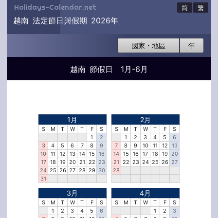
Holidays-Calendar.net
简
繁
越南 法定節日與假期 2026年
國家・地區
年
越南 節假日 1月-6月
1月
2月
S
M
T
W
T
F
S
S
M
T
W
T
F
S
1
2
1
2
3
4
5
6
3
4
5
6
7
8
9
7
8
9
10
11
12
13
10
11
12
13
14
15
16
14
15
16
17
18
19
20
17
18
19
20
21
22
23
21
22
23
24
25
26
27
24
25
26
27
28
29
30
28
31
3月
4月
S
M
T
W
T
F
S
S
M
T
W
T
F
S
1
2
3
4
5
6
1
2
3