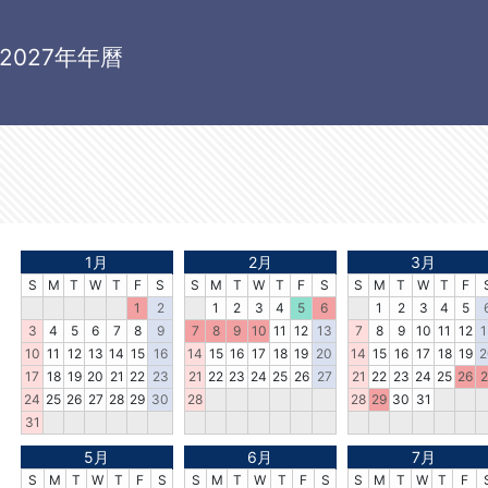
2027年年曆
1月
2月
3月
S
M
T
W
T
F
S
S
M
T
W
T
F
S
S
M
T
W
T
F
1
2
1
2
3
4
5
6
1
2
3
4
5
3
4
5
6
7
8
9
7
8
9
10
11
12
13
7
8
9
10
11
12
1
10
11
12
13
14
15
16
14
15
16
17
18
19
20
14
15
16
17
18
19
2
17
18
19
20
21
22
23
21
22
23
24
25
26
27
21
22
23
24
25
26
2
24
25
26
27
28
29
30
28
28
29
30
31
31
5月
6月
7月
S
M
T
W
T
F
S
S
M
T
W
T
F
S
S
M
T
W
T
F