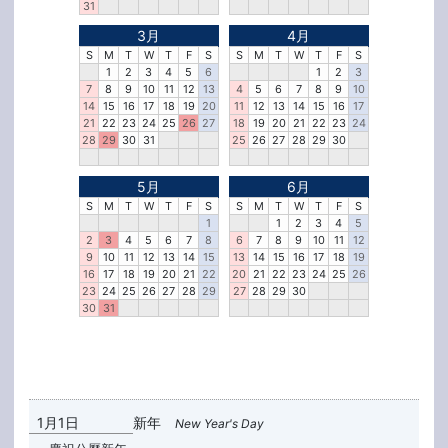
31
3月
4月
S
M
T
W
T
F
S
S
M
T
W
T
F
S
1
2
3
4
5
6
1
2
3
7
8
9
10
11
12
13
4
5
6
7
8
9
10
14
15
16
17
18
19
20
11
12
13
14
15
16
17
21
22
23
24
25
26
27
18
19
20
21
22
23
24
28
29
30
31
25
26
27
28
29
30
5月
6月
S
M
T
W
T
F
S
S
M
T
W
T
F
S
1
1
2
3
4
5
2
3
4
5
6
7
8
6
7
8
9
10
11
12
9
10
11
12
13
14
15
13
14
15
16
17
18
19
16
17
18
19
20
21
22
20
21
22
23
24
25
26
23
24
25
26
27
28
29
27
28
29
30
30
31
1月1日
新年
New Year's Day