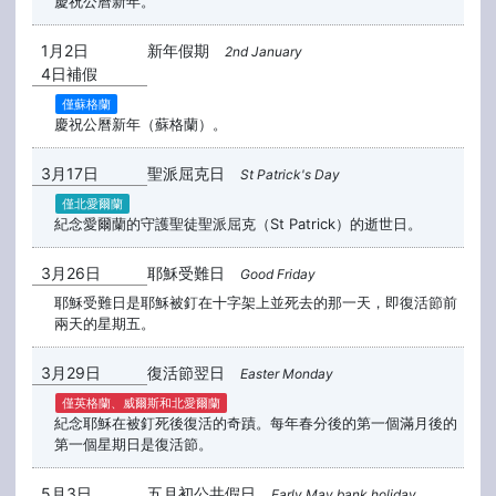
慶祝公曆新年。
1月2日
新年假期
2nd January
4日補假
僅蘇格蘭
慶祝公曆新年（蘇格蘭）。
3月17日
聖派屈克日
St Patrick's Day
僅北愛爾蘭
紀念愛爾蘭的守護聖徒聖派屈克（St Patrick）的逝世日。
3月26日
耶穌受難日
Good Friday
耶穌受難日是耶穌被釘在十字架上並死去的那一天，即復活節前
兩天的星期五。
3月29日
復活節翌日
Easter Monday
僅英格蘭、威爾斯和北愛爾蘭
紀念耶穌在被釘死後復活的奇蹟。每年春分後的第一個滿月後的
第一個星期日是復活節。
5月3日
五月初公共假日
Early May bank holiday