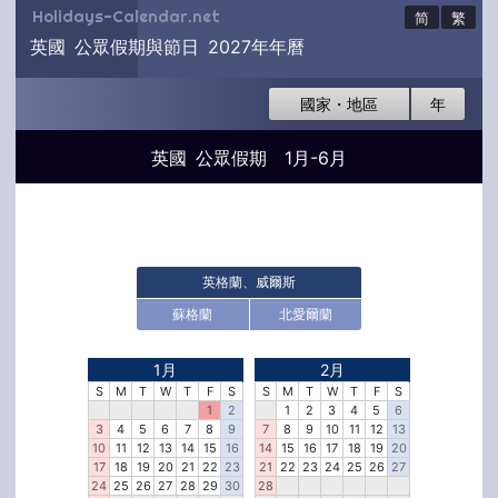
Holidays-Calendar.net
简
繁
英國 公眾假期與節日 2027年年曆
國家・地區
年
英國 公眾假期 1月-6月
英格蘭、威爾斯
蘇格蘭
北愛爾蘭
1月
2月
S
M
T
W
T
F
S
S
M
T
W
T
F
S
1
2
1
2
3
4
5
6
3
4
5
6
7
8
9
7
8
9
10
11
12
13
10
11
12
13
14
15
16
14
15
16
17
18
19
20
17
18
19
20
21
22
23
21
22
23
24
25
26
27
24
25
26
27
28
29
30
28