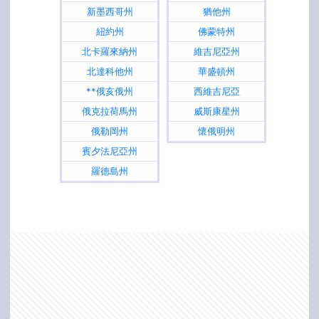
新墨西哥州
猶他州
紐約州
佛蒙特州
北卡羅來納州
維吉尼亞州
北達科他州
華盛頓州
**俄亥俄州
西維吉尼亞
俄克拉荷馬州
威斯康星州
俄勒岡州
懷俄明州
賓夕法尼亞州
羅德島州