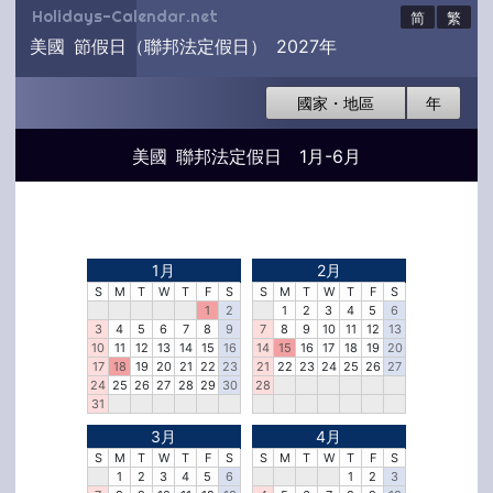
Holidays-Calendar.net
简
繁
美國 節假日（聯邦法定假日） 2027年
國家・地區
年
美國 聯邦法定假日 1月-6月
1月
2月
S
M
T
W
T
F
S
S
M
T
W
T
F
S
1
2
1
2
3
4
5
6
3
4
5
6
7
8
9
7
8
9
10
11
12
13
10
11
12
13
14
15
16
14
15
16
17
18
19
20
17
18
19
20
21
22
23
21
22
23
24
25
26
27
24
25
26
27
28
29
30
28
31
3月
4月
S
M
T
W
T
F
S
S
M
T
W
T
F
S
1
2
3
4
5
6
1
2
3