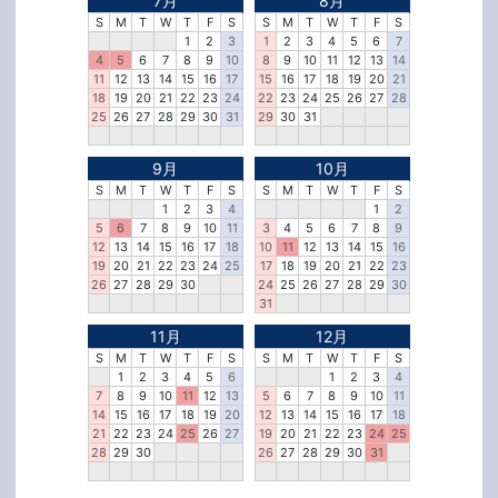
7月
8月
S
M
T
W
T
F
S
S
M
T
W
T
F
S
1
2
3
1
2
3
4
5
6
7
4
5
6
7
8
9
10
8
9
10
11
12
13
14
11
12
13
14
15
16
17
15
16
17
18
19
20
21
18
19
20
21
22
23
24
22
23
24
25
26
27
28
25
26
27
28
29
30
31
29
30
31
9月
10月
S
M
T
W
T
F
S
S
M
T
W
T
F
S
1
2
3
4
1
2
5
6
7
8
9
10
11
3
4
5
6
7
8
9
12
13
14
15
16
17
18
10
11
12
13
14
15
16
19
20
21
22
23
24
25
17
18
19
20
21
22
23
26
27
28
29
30
24
25
26
27
28
29
30
31
11月
12月
S
M
T
W
T
F
S
S
M
T
W
T
F
S
1
2
3
4
5
6
1
2
3
4
7
8
9
10
11
12
13
5
6
7
8
9
10
11
14
15
16
17
18
19
20
12
13
14
15
16
17
18
21
22
23
24
25
26
27
19
20
21
22
23
24
25
28
29
30
26
27
28
29
30
31