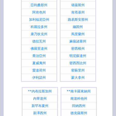
亞利桑那州
堪薩斯州
阿肯色州
肯塔基州
加利福尼亞州
路易斯安那州
科羅拉多州
緬因州
康乃狄克州
馬里蘭州
德拉瓦州
麻薩諸塞州
佛羅里達州
密西根州
喬治亞州
明尼蘇達州
夏威夷州
密西西比州
愛達荷州
密蘇里州
伊利諾州
蒙大拿州
**內布拉斯加州
**南卡羅來納州
內華達州
南達科他州
新罕布夏州
田納西州
新澤西州
德克薩斯州