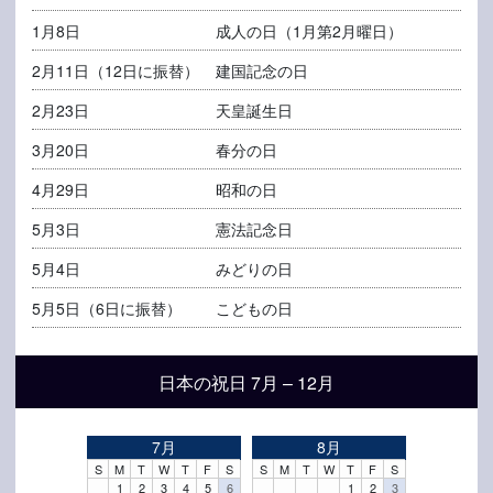
1月8日
成人の日
（1月第2月曜日）
2月11日（12日に振替）
建国記念の日
2月23日
天皇誕生日
3月20日
春分の日
4月29日
昭和の日
5月3日
憲法記念日
5月4日
みどりの日
5月5日（6日に振替）
こどもの日
日本の祝日 7月 – 12月
7月
8月
S
M
T
W
T
F
S
S
M
T
W
T
F
S
1
2
3
4
5
6
1
2
3