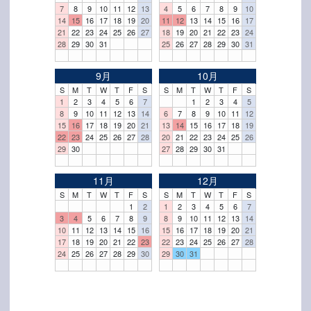
7
8
9
10
11
12
13
4
5
6
7
8
9
10
14
15
16
17
18
19
20
11
12
13
14
15
16
17
21
22
23
24
25
26
27
18
19
20
21
22
23
24
28
29
30
31
25
26
27
28
29
30
31
9月
10月
S
M
T
W
T
F
S
S
M
T
W
T
F
S
1
2
3
4
5
6
7
1
2
3
4
5
8
9
10
11
12
13
14
6
7
8
9
10
11
12
15
16
17
18
19
20
21
13
14
15
16
17
18
19
22
23
24
25
26
27
28
20
21
22
23
24
25
26
29
30
27
28
29
30
31
11月
12月
S
M
T
W
T
F
S
S
M
T
W
T
F
S
1
2
1
2
3
4
5
6
7
3
4
5
6
7
8
9
8
9
10
11
12
13
14
10
11
12
13
14
15
16
15
16
17
18
19
20
21
17
18
19
20
21
22
23
22
23
24
25
26
27
28
24
25
26
27
28
29
30
29
30
31