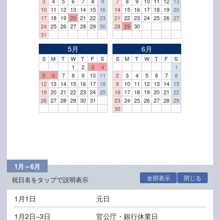
3
4
5
6
7
8
9
7
8
9
10
11
12
13
10
11
12
13
14
15
16
14
15
16
17
18
19
20
17
18
19
20
21
22
23
21
22
23
24
25
26
27
24
25
26
27
28
29
30
28
29
30
31
5月
6月
S
M
T
W
T
F
S
S
M
T
W
T
F
S
1
2
3
4
1
5
6
7
8
9
10
11
2
3
4
5
6
7
8
12
13
14
15
16
17
18
9
10
11
12
13
14
15
19
20
21
22
23
24
25
16
17
18
19
20
21
22
26
27
28
29
30
31
23
24
25
26
27
28
29
30
1月～6月
全部表示
閉じる
祝日名をタップで説明表示
1月1日
元日
1月2日–3日
官公庁・銀行休業日