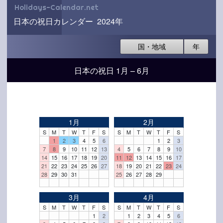
Holidays-Calendar.net
日本の祝日カレンダー 2024年
国・地域
年
日本の祝日 1月 – 6月
1月
2月
S
M
T
W
T
F
S
S
M
T
W
T
F
S
1
2
3
4
5
6
1
2
3
7
8
9
10
11
12
13
4
5
6
7
8
9
10
14
15
16
17
18
19
20
11
12
13
14
15
16
17
21
22
23
24
25
26
27
18
19
20
21
22
23
24
28
29
30
31
25
26
27
28
29
3月
4月
S
M
T
W
T
F
S
S
M
T
W
T
F
S
1
2
1
2
3
4
5
6