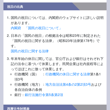
祝日の出典
国民の祝日については、内閣府のウェブサイトに詳しい説明
があります。
内閣府 「国民の祝日について」
日本の「国民の祝日」の根拠法令は昭和23年に制定された
「国民の祝日に関する法律」（昭和23年法律第178号）で
す。
国民の祝日に関する法律
年末年始の休日に関しては、官公庁および銀行はそれぞれ下
記の法令に基づいて休業します。民間企業は社内規程等によ
ってほぼこれに倣って休業します。
行政機関（国） ：
行政機関の休日に関する法律
第1条1
項3号
行政機関（地方）：
地方自治法第4条の2第2項3号
および
各自治自体の条例
銀行：
銀行法施行令第5条第2項
西暦元号対照表