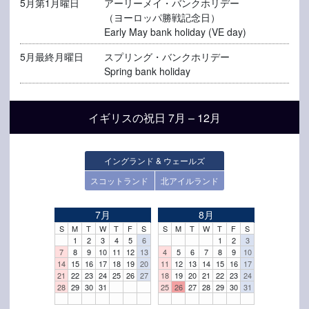
5月第1月曜日
アーリーメイ・バンクホリデー
（ヨーロッパ勝戦記念日）
Early May bank holiday (VE day)
5月最終月曜日
スプリング・バンクホリデー
Spring bank holiday
イギリスの祝日 7月 – 12月
イングランド & ウェールズ
スコットランド
北アイルランド
7月
8月
S
M
T
W
T
F
S
S
M
T
W
T
F
S
1
2
3
4
5
6
1
2
3
7
8
9
10
11
12
13
4
5
6
7
8
9
10
14
15
16
17
18
19
20
11
12
13
14
15
16
17
21
22
23
24
25
26
27
18
19
20
21
22
23
24
28
29
30
31
25
26
27
28
29
30
31