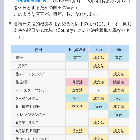
『Proclamations』
（2024年1月1日、5月6日および7月12日
を休日とするための国王の宣言）
このような宣言が、毎年、おこなわれます。
各祝日の法的根拠をまとめると以下のようになります（同じ
名称の祝日でも地域（Country）により法的根拠が異なりま
す）。
祝日
Eng&Wal
Sco
Nir
新年
宣言
成文法
宣言
1月2日
-
成文法
-
聖パトリックの日
-
-
成文法
聖金曜日
慣習法
成文法
慣習法
イースターマンデー
成文法
-
成文法
5月第1月曜日
宣言
成文法
宣言
5月最終月曜日
成文法
宣言
成文法
オレンジマンの日
-
-
宣言
8月第1月曜日
-
成文法
-
8月最終月曜日
成文法
-
成文法
聖アンドリューの日
-
成文法
-