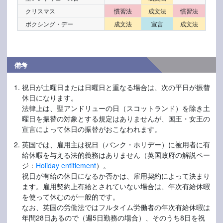
クリスマス
慣習法
成文法
慣習法
ボクシング・デー
成文法
宣言
成文法
備考
祝日が土曜日または日曜日と重なる場合は、次の平日が振替
休日になります。
法律上は、聖アンドリューの日（スコットランド）を除き土
曜日を振替の対象とする規定はありませんが、国王・女王の
宣言によって休日の振替がおこなわれます。
英国では、雇用主は祝日（バンク・ホリデー）に被用者に有
給休暇を与える法的義務はありません（英国政府の解説ペー
ジ：
Holiday entitlement
）。
祝日が有給の休日になるか否かは、雇用契約によって決まり
ます。雇用契約上有給とされていない場合は、年次有給休暇
を使って休むのが一般的です。
なお、英国の労働法ではフルタイム労働者の年次有給休暇は
年間28日あるので（週5日勤務の場合）、そのうち8日を祝