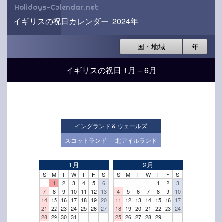
Holidays-Calendar.net
イギリスの祝日カレンダー 2024年
国・地域
年
イギリスの祝日 1月 – 6月
イングランド & ウェールズ
スコットランド
北アイルランド
1月
2月
S
M
T
W
T
F
S
S
M
T
W
T
F
S
1
2
3
4
5
6
1
2
3
7
8
9
10
11
12
13
4
5
6
7
8
9
10
14
15
16
17
18
19
20
11
12
13
14
15
16
17
21
22
23
24
25
26
27
18
19
20
21
22
23
24
28
29
30
31
25
26
27
28
29