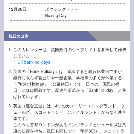
12月26日
ボクシング・デー
Boxing Day
祝日の出典
このカレンダーは、英国政府のウェブサイトを参照して作成
しています。
UK bank holidays
英国の「Bank Holiday」は、直訳すると銀行休業日ですが、
銀行に限らず官公庁や一般企業、学校等の多くが休業する
「Public Holiday」（公衆休日）です。日本の「国民の祝
日」とほぼ同義です。歴史的沿革から「Bank Holiday」と呼
ばれています。
英国（連合王国）は、4つのカントリー（イングランド、ウ
ェールズ、スコットランド、北アイルランド）からなる連合
体です。
このうち首都ロンドンがあるイングランドとウェールズは共
通の法律を持ち、祝日も同じです（年間8日）。スコットラ