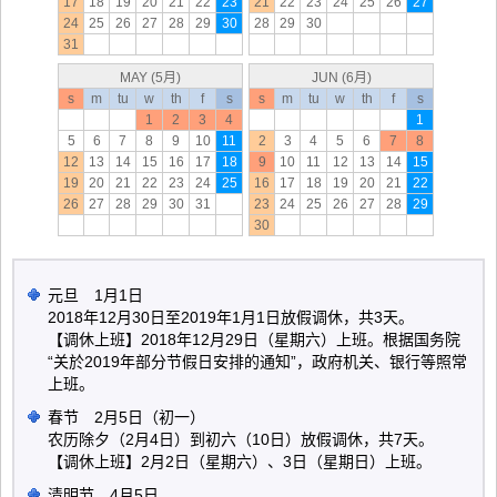
17
18
19
20
21
22
23
21
22
23
24
25
26
27
24
25
26
27
28
29
30
28
29
30
31
MAY (5月)
JUN (6月)
s
m
tu
w
th
f
s
s
m
tu
w
th
f
s
1
2
3
4
1
5
6
7
8
9
10
11
2
3
4
5
6
7
8
12
13
14
15
16
17
18
9
10
11
12
13
14
15
19
20
21
22
23
24
25
16
17
18
19
20
21
22
26
27
28
29
30
31
23
24
25
26
27
28
29
30
元旦 1月1日
2018年12月30日至2019年1月1日放假调休，共3天。
【调休上班】2018年12月29日（星期六）上班。根据国务院
“关於2019年部分节假日安排的通知”，政府机关、银行等照常
上班。
春节 2月5日（初一）
农历除夕（2月4日）到初六（10日）放假调休，共7天。
【调休上班】2月2日（星期六）、3日（星期日）上班。
清明节 4月5日