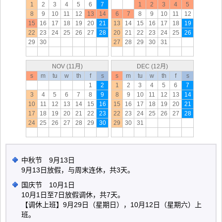
1
2
3
4
5
6
7
1
2
3
4
5
8
9
10
11
12
13
14
6
7
8
9
10
11
12
15
16
17
18
19
20
21
13
14
15
16
17
18
19
22
23
24
25
26
27
28
20
21
22
23
24
25
26
29
30
27
28
29
30
31
NOV (11月)
DEC (12月)
s
m
tu
w
th
f
s
s
m
tu
w
th
f
s
1
2
1
2
3
4
5
6
7
3
4
5
6
7
8
9
8
9
10
11
12
13
14
10
11
12
13
14
15
16
15
16
17
18
19
20
21
17
18
19
20
21
22
23
22
23
24
25
26
27
28
24
25
26
27
28
29
30
29
30
31
中秋节 9月13日
9月13日放假，与周末连休，共3天。
国庆节 10月1日
10月1日至7日放假调休，共7天。
【调休上班】9月29日（星期日），10月12日（星期六）上
班。