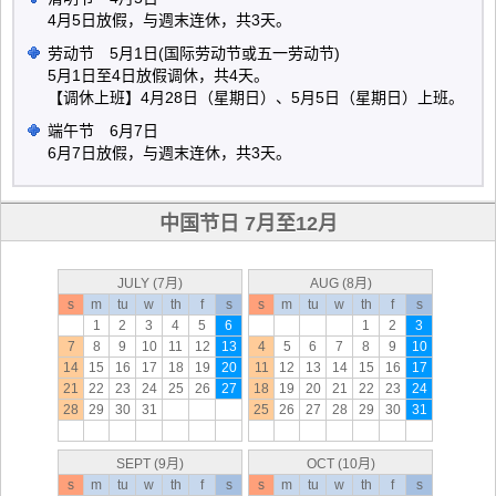
4月5日放假，与週末连休，共3天。
劳动节 5月1日(国际劳动节或五一劳动节)
5月1日至4日放假调休，共4天。
【调休上班】4月28日（星期日）、5月5日（星期日）上班。
端午节 6月7日
6月7日放假，与週末连休，共3天。
中国节日 7月至12月
JULY (7月)
AUG (8月)
s
m
tu
w
th
f
s
s
m
tu
w
th
f
s
1
2
3
4
5
6
1
2
3
7
8
9
10
11
12
13
4
5
6
7
8
9
10
14
15
16
17
18
19
20
11
12
13
14
15
16
17
21
22
23
24
25
26
27
18
19
20
21
22
23
24
28
29
30
31
25
26
27
28
29
30
31
SEPT (9月)
OCT (10月)
s
m
tu
w
th
f
s
s
m
tu
w
th
f
s