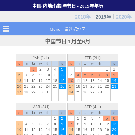
中国(内地)假期与节日 - 2019年年历
2018年
｜2019年｜
2020年
Menu - 请选択地区
中国节日 1月至6月
JAN (1月)
FEB (2月)
s
m
tu
w
th
f
s
s
m
tu
w
th
f
s
1
2
3
4
5
1
2
6
7
8
9
10
11
12
3
4
5
6
7
8
9
13
14
15
16
17
18
19
10
11
12
13
14
15
16
20
21
22
23
24
25
26
17
18
19
20
21
22
23
27
28
29
30
31
24
25
26
27
28
MAR (3月)
APR (4月)
s
m
tu
w
th
f
s
s
m
tu
w
th
f
s
1
2
1
2
3
4
5
6
3
4
5
6
7
8
9
7
8
9
10
11
12
13
10
11
12
13
14
15
16
14
15
16
17
18
19
20