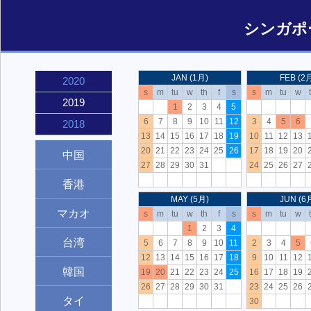
シンガポ
JAN (1月)
FEB (2
2020
s
m
tu
w
th
f
s
s
m
tu
w
2019
1
2
3
4
5
6
7
8
9
10
11
12
3
4
5
6
2018
13
14
15
16
17
18
19
10
11
12
13
20
21
22
23
24
25
26
17
18
19
20
中国
27
28
29
30
31
24
25
26
27
香港
MAY (5月)
JUN (6
マカオ
s
m
tu
w
th
f
s
s
m
tu
w
1
2
3
4
台湾
5
6
7
8
9
10
11
2
3
4
5
12
13
14
15
16
17
18
9
10
11
12
韓国
19
20
21
22
23
24
25
16
17
18
19
26
27
28
29
30
31
23
24
25
26
タイ
30