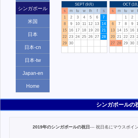
SEPT (9月)
OCT (10
シンガポール
s
m
tu
w
th
f
s
s
m
tu
w
1
2
3
4
5
6
7
1
2
米国
8
9
10
11
12
13
14
6
7
8
9
15
16
17
18
19
20
21
13
14
15
16
日本
22
23
24
25
26
27
28
20
21
22
23
29
30
27
28
29
30
日本-cn
日本-tw
Japan-en
Home
シンガポールの祝
2019年のシンガポールの祝日
--- 祝日名にマウスポ