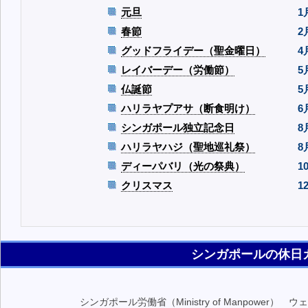
元旦
1
春節
2
グッドフライデー（聖金曜日）
4
レイバーデー（労働節）
5
仏誕節
5
ハリラヤプアサ（断食明け）
6
シンガポール独立記念日
8
ハリラヤハジ（聖地巡礼祭）
8
ディーパバリ（光の祭典）
1
クリスマス
1
シンガポールの休日
シンガポール労働省（Ministry of Manpower） 