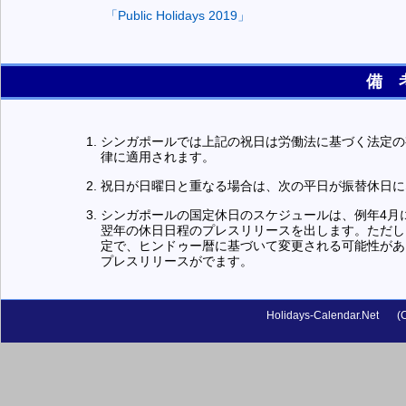
「Public Holidays 2019」
備 
シンガポールでは上記の祝日は労働法に基づく法定の
律に適用されます。
祝日が日曜日と重なる場合は、次の平日が振替休日に
シンガポールの国定休日のスケジュールは、例年4月にシンガポ
翌年の休日日程のプレスリリースを出します。ただし
定で、ヒンドゥー暦に基づいて変更される可能性があ
プレスリリースがでます。
Holidays-Calendar.Net
(