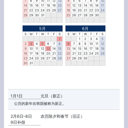
7
8
9
10
11
12
13
4
5
6
7
8
9
10
14
15
16
17
18
19
20
11
12
13
14
15
16
17
21
22
23
24
25
26
27
18
19
20
21
22
23
24
28
29
30
31
25
26
27
28
29
30
5月
6月
S
M
T
W
T
F
S
S
M
T
W
T
F
S
1
1
2
3
4
5
2
3
4
5
6
7
8
6
7
8
9
10
11
12
9
10
11
12
13
14
15
13
14
15
16
17
18
19
16
17
18
19
20
21
22
20
21
22
23
24
25
26
23
24
25
26
27
28
29
27
28
29
30
30
31
1月1日
元旦（新正）
公历的新年在韩国被称为新正。
2月6日–8日
农历除夕和春节（旧正）
9日补假