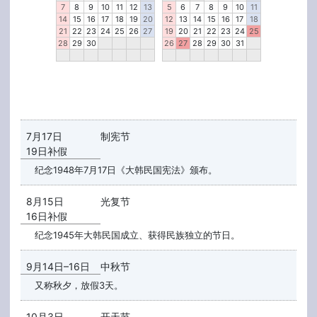
7
8
9
10
11
12
13
5
6
7
8
9
10
11
14
15
16
17
18
19
20
12
13
14
15
16
17
18
21
22
23
24
25
26
27
19
20
21
22
23
24
25
28
29
30
26
27
28
29
30
31
7月17日
制宪节
19日补假
纪念1948年7月17日《大韩民国宪法》颁布。
8月15日
光复节
16日补假
纪念1945年大韩民国成立、获得民族独立的节日。
9月14日–16日
中秋节
又称秋夕，放假3天。
10月3日
开天节