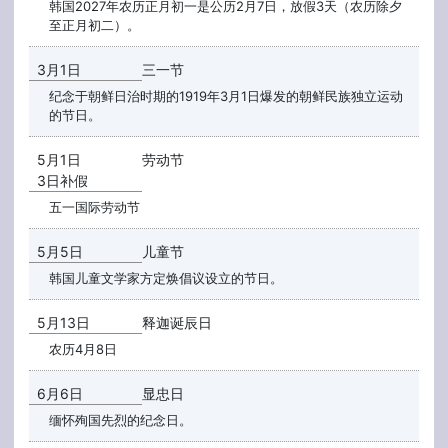
韩国2027年农历正月初一是公历2月7日，放假3天（农历除夕
至正月初二）。
3月1日
三一节
纪念于朝鲜日治时期的1919年3月1日爆发的朝鲜民族独立运动
的节日。
5月1日
劳动节
3日补假
五一国际劳动节
5月5日
儿童节
韩国儿童文学家方定焕倡议设立的节日。
5月13日
释迦诞辰日
农历4月8日
6月6日
显忠日
缅怀殉国先烈的纪念日。