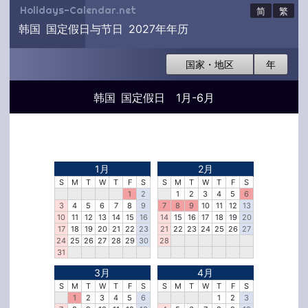
Holidays-Calendar.net
简
繁
韩国 国定假日与节日 2027年年历
国家・地区
年
韩国 国定假日 1月-6月
1月
2月
S
M
T
W
T
F
S
S
M
T
W
T
F
S
1
2
1
2
3
4
5
6
3
4
5
6
7
8
9
7
8
9
10
11
12
13
10
11
12
13
14
15
16
14
15
16
17
18
19
20
17
18
19
20
21
22
23
21
22
23
24
25
26
27
24
25
26
27
28
29
30
28
31
3月
4月
S
M
T
W
T
F
S
S
M
T
W
T
F
S
1
2
3
4
5
6
1
2
3