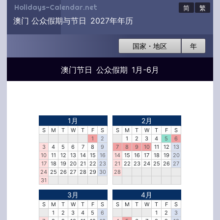
Holidays-Calendar.net
简
繁
澳门 公众假期与节日 2027年年历
国家・地区
年
澳门节日 公众假期 1月-6月
1月
2月
S
M
T
W
T
F
S
S
M
T
W
T
F
S
1
2
1
2
3
4
5
6
3
4
5
6
7
8
9
7
8
9
10
11
12
13
10
11
12
13
14
15
16
14
15
16
17
18
19
20
17
18
19
20
21
22
23
21
22
23
24
25
26
27
24
25
26
27
28
29
30
28
31
3月
4月
S
M
T
W
T
F
S
S
M
T
W
T
F
S
1
2
3
4
5
6
1
2
3