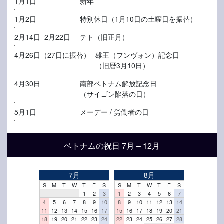
1月1日
新年
1月2日
特別休日（1月10日の土曜日を振替）
2月14日–2月22日
テト（旧正月）
4月26日（27日に振替）
雄王（フンヴォン）記念日
（旧暦3月10日）
4月30日
南部ベトナム解放記念日
（サイゴン陥落の日）
5月1日
メーデー / 労働者の日
ベトナムの祝日 7月 – 12月
7月
8月
S
M
T
W
T
F
S
S
M
T
W
T
F
S
1
2
3
1
2
3
4
5
6
7
4
5
6
7
8
9
10
8
9
10
11
12
13
14
11
12
13
14
15
16
17
15
16
17
18
19
20
21
18
19
20
21
22
23
24
22
23
24
25
26
27
28