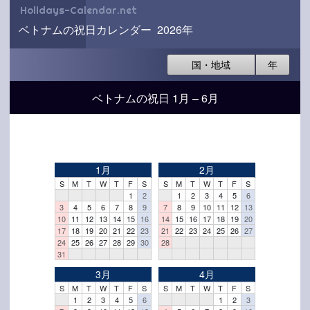
Holidays-Calendar.net
ベトナムの祝日カレンダー 2026年
国・地域
年
ベトナムの祝日 1月 – 6月
1月
2月
S
M
T
W
T
F
S
S
M
T
W
T
F
S
1
2
1
2
3
4
5
6
3
4
5
6
7
8
9
7
8
9
10
11
12
13
10
11
12
13
14
15
16
14
15
16
17
18
19
20
17
18
19
20
21
22
23
21
22
23
24
25
26
27
24
25
26
27
28
29
30
28
31
3月
4月
S
M
T
W
T
F
S
S
M
T
W
T
F
S
1
2
3
4
5
6
1
2
3