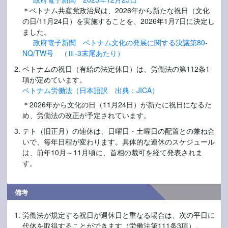
＊ベトナム共産党政治局は、2026年から新たな祝日（文化
の日/11月24日）を実施することを、2026年1月7日に決定し
ました。
政府電子新聞 ベトナム文化の発展に関する決議第80-
NQ/TW号 （Ⅲ-3末尾あたり）
ベトナムの祝日（有給の法定休日）は、労働法の第112条1
項が定めています。
ベトナム労働法（日本語訳 出典：JICA）
＊2026年から文化の日（11月24日）が新たに祝日になるた
め、労働法の改正が予定されています。
テト（旧正月）の連休は、日曜日・土曜日の配置との兼ね合
いで、毎年日程が変わります。具体的な連休のスケジュール
は、前年10月～11月頃に、首相の裁可を経て発表されま
す。
備考
労働法が規定する祝日が週休日と重なる場合は、次の平日に
代休を取得することができます（労働法第111条3項）。