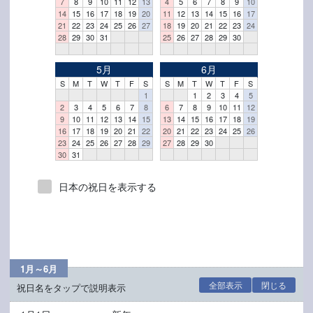
7
8
9
10
11
12
13
4
5
6
7
8
9
10
14
15
16
17
18
19
20
11
12
13
14
15
16
17
21
22
23
24
25
26
27
18
19
20
21
22
23
24
28
29
30
31
25
26
27
28
29
30
5月
6月
S
M
T
W
T
F
S
S
M
T
W
T
F
S
1
1
2
3
4
5
2
3
4
5
6
7
8
6
7
8
9
10
11
12
9
10
11
12
13
14
15
13
14
15
16
17
18
19
16
17
18
19
20
21
22
20
21
22
23
24
25
26
23
24
25
26
27
28
29
27
28
29
30
30
31
日本の祝日を表示する
1月～6月
全部表示
閉じる
祝日名をタップで説明表示