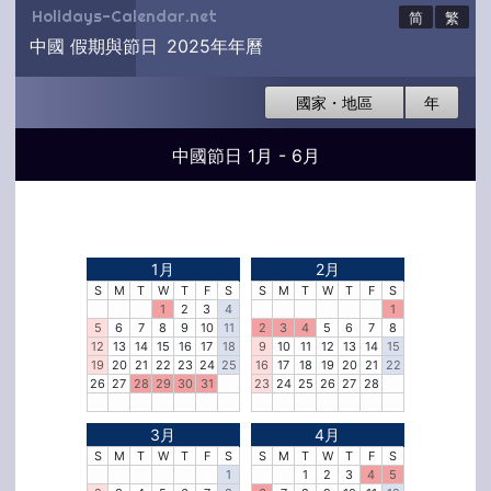
Holidays-Calendar.net
简
繁
中國 假期與節日 2025年年曆
國家・地區
年
中國節日 1月 - 6月
1月
2月
S
M
T
W
T
F
S
S
M
T
W
T
F
S
1
2
3
4
1
5
6
7
8
9
10
11
2
3
4
5
6
7
8
12
13
14
15
16
17
18
9
10
11
12
13
14
15
19
20
21
22
23
24
25
16
17
18
19
20
21
22
26
27
28
29
30
31
23
24
25
26
27
28
3月
4月
S
M
T
W
T
F
S
S
M
T
W
T
F
S
1
1
2
3
4
5