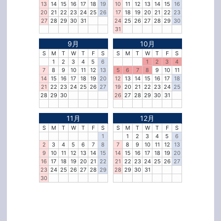
13
14
15
16
17
18
19
10
11
12
13
14
15
16
20
21
22
23
24
25
26
17
18
19
20
21
22
23
27
28
29
30
31
24
25
26
27
28
29
30
31
9月
10月
S
M
T
W
T
F
S
S
M
T
W
T
F
S
1
2
3
4
5
6
1
2
3
4
7
8
9
10
11
12
13
5
6
7
8
9
10
11
14
15
16
17
18
19
20
12
13
14
15
16
17
18
21
22
23
24
25
26
27
19
20
21
22
23
24
25
28
29
30
26
27
28
29
30
31
11月
12月
S
M
T
W
T
F
S
S
M
T
W
T
F
S
1
1
2
3
4
5
6
2
3
4
5
6
7
8
7
8
9
10
11
12
13
9
10
11
12
13
14
15
14
15
16
17
18
19
20
16
17
18
19
20
21
22
21
22
23
24
25
26
27
23
24
25
26
27
28
29
28
29
30
31
30