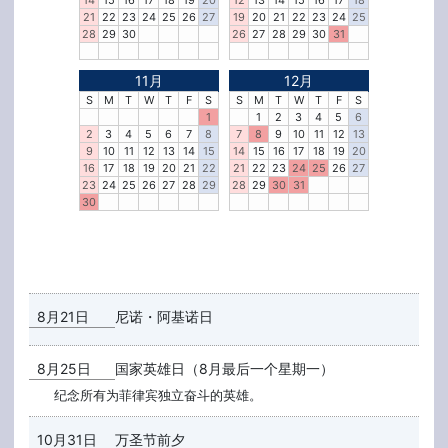
14
15
16
17
18
19
20
12
13
14
15
16
17
18
21
22
23
24
25
26
27
19
20
21
22
23
24
25
28
29
30
26
27
28
29
30
31
11月
12月
S
M
T
W
T
F
S
S
M
T
W
T
F
S
1
1
2
3
4
5
6
2
3
4
5
6
7
8
7
8
9
10
11
12
13
9
10
11
12
13
14
15
14
15
16
17
18
19
20
16
17
18
19
20
21
22
21
22
23
24
25
26
27
23
24
25
26
27
28
29
28
29
30
31
30
8月21日
尼诺・阿基诺日
8月25日
国家英雄日（8月最后一个星期一）
纪念所有为菲律宾独立奋斗的英雄。
10月31日
万圣节前夕