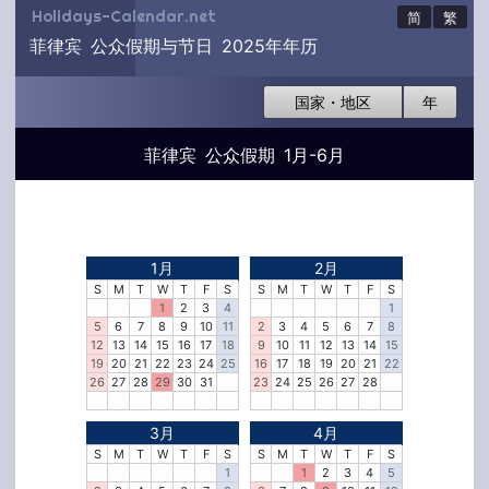
Holidays-Calendar.net
简
繁
菲律宾 公众假期与节日 2025年年历
国家・地区
年
菲律宾 公众假期 1月-6月
1月
2月
S
M
T
W
T
F
S
S
M
T
W
T
F
S
1
2
3
4
1
5
6
7
8
9
10
11
2
3
4
5
6
7
8
12
13
14
15
16
17
18
9
10
11
12
13
14
15
19
20
21
22
23
24
25
16
17
18
19
20
21
22
26
27
28
29
30
31
23
24
25
26
27
28
3月
4月
S
M
T
W
T
F
S
S
M
T
W
T
F
S
1
1
2
3
4
5