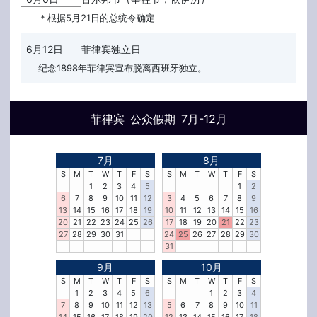
＊根据5月21日的总统令确定
6月12日
菲律宾独立日
纪念1898年菲律宾宣布脱离西班牙独立。
菲律宾 公众假期 7月-12月
7月
8月
S
M
T
W
T
F
S
S
M
T
W
T
F
S
1
2
3
4
5
1
2
6
7
8
9
10
11
12
3
4
5
6
7
8
9
13
14
15
16
17
18
19
10
11
12
13
14
15
16
20
21
22
23
24
25
26
17
18
19
20
21
22
23
27
28
29
30
31
24
25
26
27
28
29
30
31
9月
10月
S
M
T
W
T
F
S
S
M
T
W
T
F
S
1
2
3
4
5
6
1
2
3
4
7
8
9
10
11
12
13
5
6
7
8
9
10
11