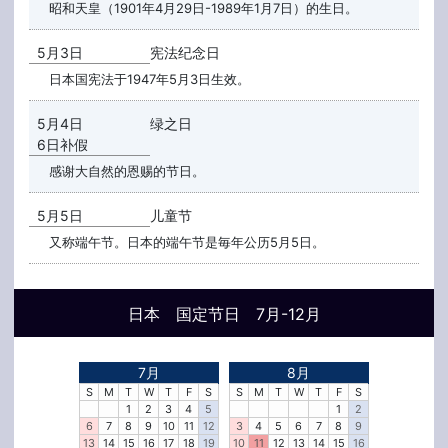
昭和天皇（1901年4月29日-1989年1月7日）的生日。
5月3日
宪法纪念日
日本国宪法于1947年5月3日生效。
5月4日
绿之日
6日补假
感谢大自然的恩赐的节日。
5月5日
儿童节
又称端午节。日本的端午节是毎年公历5月5日。
日本 国定节日 7月-12月
7月
8月
S
M
T
W
T
F
S
S
M
T
W
T
F
S
1
2
3
4
5
1
2
6
7
8
9
10
11
12
3
4
5
6
7
8
9
13
14
15
16
17
18
19
10
11
12
13
14
15
16