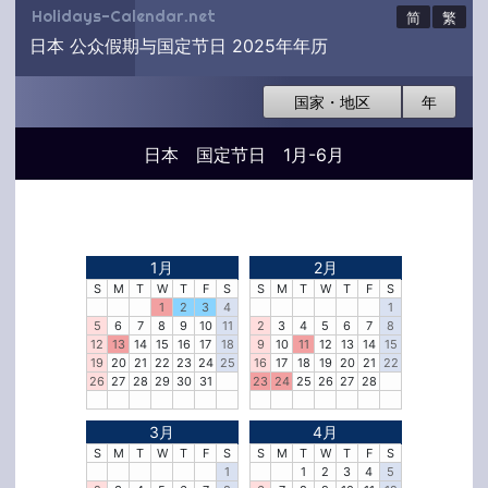
Holidays-Calendar.net
简
繁
日本 公众假期与国定节日 2025年年历
国家・地区
年
日本 国定节日 1月-6月
1月
2月
S
M
T
W
T
F
S
S
M
T
W
T
F
S
1
2
3
4
1
5
6
7
8
9
10
11
2
3
4
5
6
7
8
12
13
14
15
16
17
18
9
10
11
12
13
14
15
19
20
21
22
23
24
25
16
17
18
19
20
21
22
26
27
28
29
30
31
23
24
25
26
27
28
3月
4月
S
M
T
W
T
F
S
S
M
T
W
T
F
S
1
1
2
3
4
5