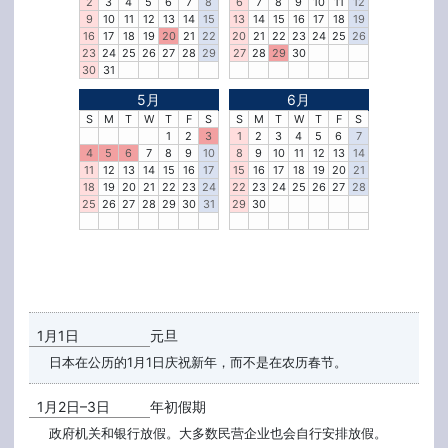
2
3
4
5
6
7
8
6
7
8
9
10
11
12
9
10
11
12
13
14
15
13
14
15
16
17
18
19
16
17
18
19
20
21
22
20
21
22
23
24
25
26
23
24
25
26
27
28
29
27
28
29
30
30
31
5月
6月
S
M
T
W
T
F
S
S
M
T
W
T
F
S
1
2
3
1
2
3
4
5
6
7
4
5
6
7
8
9
10
8
9
10
11
12
13
14
11
12
13
14
15
16
17
15
16
17
18
19
20
21
18
19
20
21
22
23
24
22
23
24
25
26
27
28
25
26
27
28
29
30
31
29
30
1月1日
元旦
日本在公历的1月1日庆祝新年，而不是在农历春节。
1月2日–3日
年初假期
政府机关和银行放假。大多数民营企业也会自行安排放假。