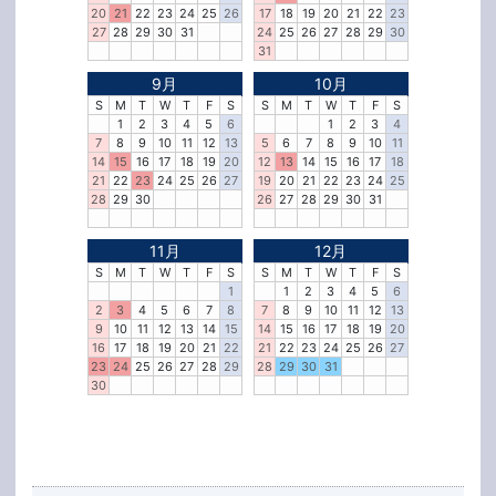
20
21
22
23
24
25
26
17
18
19
20
21
22
23
27
28
29
30
31
24
25
26
27
28
29
30
31
9月
10月
S
M
T
W
T
F
S
S
M
T
W
T
F
S
1
2
3
4
5
6
1
2
3
4
7
8
9
10
11
12
13
5
6
7
8
9
10
11
14
15
16
17
18
19
20
12
13
14
15
16
17
18
21
22
23
24
25
26
27
19
20
21
22
23
24
25
28
29
30
26
27
28
29
30
31
11月
12月
S
M
T
W
T
F
S
S
M
T
W
T
F
S
1
1
2
3
4
5
6
2
3
4
5
6
7
8
7
8
9
10
11
12
13
9
10
11
12
13
14
15
14
15
16
17
18
19
20
16
17
18
19
20
21
22
21
22
23
24
25
26
27
23
24
25
26
27
28
29
28
29
30
31
30