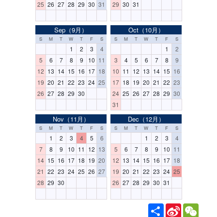
25
26
27
28
29
30
31
29
30
31
Sep（9月）
Oct（10月）
S
M
T
W
T
F
S
S
M
T
W
T
F
S
1
2
3
4
1
2
5
6
7
8
9
10
11
3
4
5
6
7
8
9
12
13
14
15
16
17
18
10
11
12
13
14
15
16
19
20
21
22
23
24
25
17
18
19
20
21
22
23
26
27
28
29
30
24
25
26
27
28
29
30
31
Nov（11月）
Dec（12月）
S
M
T
W
T
F
S
S
M
T
W
T
F
S
1
2
3
4
5
6
1
2
3
4
7
8
9
10
11
12
13
5
6
7
8
9
10
11
14
15
16
17
18
19
20
12
13
14
15
16
17
18
21
22
23
24
25
26
27
19
20
21
22
23
24
25
28
29
30
26
27
28
29
30
31
分
S
W
享
i
e