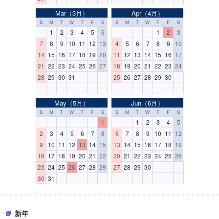
Mar（3月）
Apr（4月）
S
M
T
W
T
F
S
S
M
T
W
T
F
S
1
2
3
4
5
6
1
2
3
7
8
9
10
11
12
13
4
5
6
7
8
9
10
14
15
16
17
18
19
20
11
12
13
14
15
16
17
21
22
23
24
25
26
27
18
19
20
21
22
23
24
28
29
30
31
25
26
27
28
29
30
May（5月）
Jun（6月）
S
M
T
W
T
F
S
S
M
T
W
T
F
S
1
1
2
3
4
5
2
3
4
5
6
7
8
6
7
8
9
10
11
12
9
10
11
12
13
14
15
13
14
15
16
17
18
19
16
17
18
19
20
21
22
20
21
22
23
24
25
26
23
24
25
26
27
28
29
27
28
29
30
30
31
新年