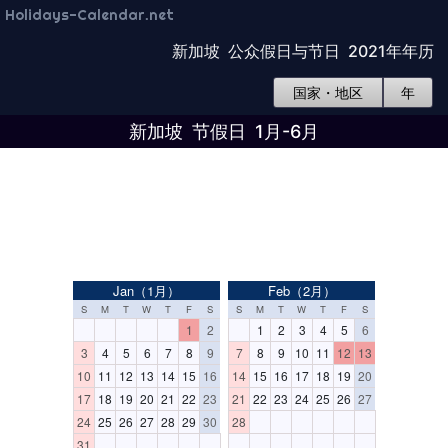
Holidays-Calendar.net
新加坡 公众假日与节日 2021年年历
国家・地区
年
新加坡 节假日 1月-6月
Jan（1月）
Feb（2月）
S
M
T
W
T
F
S
S
M
T
W
T
F
S
1
2
1
2
3
4
5
6
3
4
5
6
7
8
9
7
8
9
10
11
12
13
10
11
12
13
14
15
16
14
15
16
17
18
19
20
17
18
19
20
21
22
23
21
22
23
24
25
26
27
24
25
26
27
28
29
30
28
31