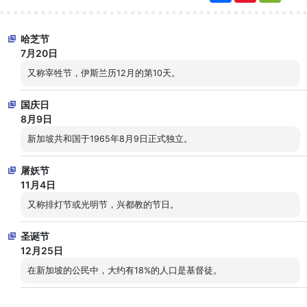
n
C
a
h
W
a
哈芝节
e
t
i
7月20日
b
o
又称宰牲节，伊斯兰历12月的第10天。
国庆日
8月9日
新加坡共和国于1965年8月9日正式独立。
屠妖节
11月4日
又称排灯节或光明节，兴都教的节日。
圣诞节
12月25日
在新加坡的公民中，大约有18%的人口是基督徒。