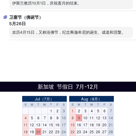
伊斯兰教历10月1日，庆祝斋月的结束。
卫塞节（佛诞节）
5月26日
农历4月15日，又称浴佛节，纪念释迦牟尼的诞生、成道和涅槃。
新加坡 节假日 7月-12月
Jul（7月）
Aug（8月）
S
M
T
W
T
F
S
S
M
T
W
T
F
S
1
2
3
1
2
3
4
5
6
7
4
5
6
7
8
9
10
8
9
10
11
12
13
14
11
12
13
14
15
16
17
15
16
17
18
19
20
21
18
19
20
21
22
23
24
22
23
24
25
26
27
28