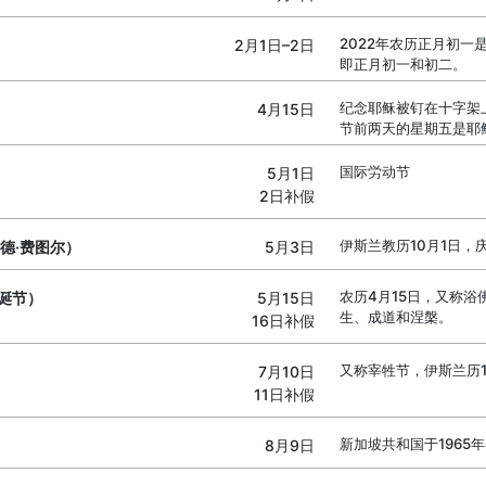
2022年农历正月初一
2月1日–2日
即正月初一和初二。
纪念耶稣被钉在十字架
4月15日
节前两天的星期五是耶
国际労动节
5月1日
2日补假
伊斯兰教历10月1日，
尔德·费图尔）
5月3日
农历4月15日，又称浴
诞节）
5月15日
生、成道和涅槃。
16日补假
又称宰牲节，伊斯兰历1
7月10日
11日补假
新加坡共和国于1965
8月9日