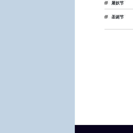
屠妖节
圣诞节