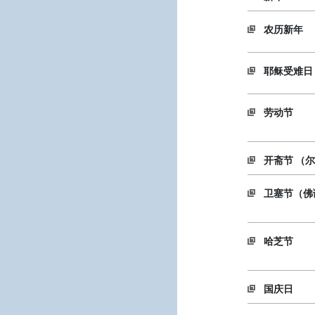
农历新年
耶稣受难日
劳动节
开斋节 （
卫塞节（佛
哈芝节
国庆日