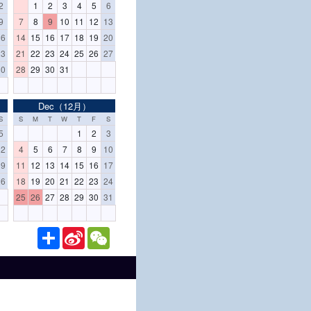
2
1
2
3
4
5
6
9
7
8
9
10
11
12
13
16
14
15
16
17
18
19
20
23
21
22
23
24
25
26
27
30
28
29
30
31
Dec（12月）
S
S
M
T
W
T
F
S
5
1
2
3
12
4
5
6
7
8
9
10
19
11
12
13
14
15
16
17
26
18
19
20
21
22
23
24
25
26
27
28
29
30
31
分
S
W
享
i
e
n
C
a
h
W
a
e
t
i
b