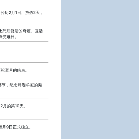
o
是公历2月1日。放假2天，
上死后复活的奇迹。复活
稣受难日。
庆祝斋月的结束。
佛节，纪念释迦牟尼的诞
2月的第10天。
年8月9日正式独立。