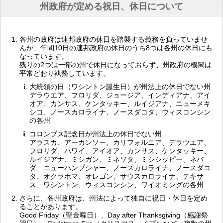
州政府が定める祝日、休日について
各州の政府は連邦政府の休日を踏襲する義務を負っていませ
んが、年間10日の連邦政府の休日のうち8つは各州の休日にも
なっています。
残りの2つは一部の州で休日になっておらず、州政府の機関は
平常どおり執務しています。
大統領の日（ワシントン誕生日）が州法上の休日でない州
デラウエア、フロリダ、ジョージア、インディアナ、アイ
オア、カンサス、ケンタッキー、ルイジアナ、ニューメキ
シコ、ノースカロライナ、ノースダコタ、ウィスコンシン
の各州
コロンブス記念日が州法上の休日でない州
アラスカ、アーカンソー、カリフォルニア、デラウエア、
フロリダ、ハワイ、アイオア、カンサス、ケンタッキー、
ルイジアナ、ミシガン、ミネソタ、ミシシッピー、ネバ
ダ、ニューハンプシャー、ノースカロライナ、ノースダコ
タ、オクラホマ、オレゴン、サウスカロライナ、テキサ
ス、ワシントン、ウィスコンシン、ワイオミングの各州
さらに、各州政府は、州法によって独自に祝日・休日を定め
ることがあります。
Good Friday（聖金曜日）、Day after Thanksgiving（感謝祭