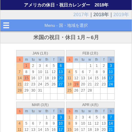
アメリカの休日・祝日カレンダー 2018年
2017年
｜2018年｜
2019年
Menu - 国・地域を選択
米国の祝日・休日 1月～6月
JAN (1月)
FEB (2月)
s
m
tu
w
th
f
s
s
m
tu
w
th
f
s
1
2
3
4
5
6
1
1
2
3
7
8
9
10
11
12
13
4
5
6
7
8
9
10
14
15
16
17
18
19
20
11
12
13
14
15
16
17
21
22
23
24
25
26
27
18
19
20
21
22
23
24
28
29
30
31
25
26
27
28
MAR (3月)
APR (4月)
s
m
tu
w
th
f
s
s
m
tu
w
th
f
s
1
2
3
1
2
3
4
5
6
7
4
5
6
7
8
9
10
8
9
10
11
12
13
14
11
12
13
14
15
16
17
15
16
17
18
19
20
21