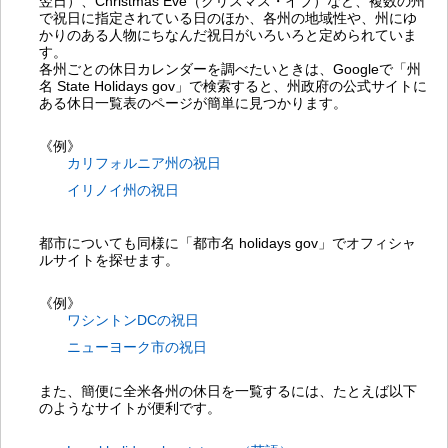
翌日）、Christmas Eve（クリスマス・イブ）など、複数の州
で祝日に指定されている日のほか、各州の地域性や、州にゆ
かりのある人物にちなんだ祝日がいろいろと定められていま
す。
各州ごとの休日カレンダーを調べたいときは、Googleで「州
名 State Holidays gov」で検索すると、州政府の公式サイトに
ある休日一覧表のページが簡単に見つかります。
《例》
カリフォルニア州の祝日
イリノイ州の祝日
都市についても同様に「都市名 holidays gov」でオフィシャ
ルサイトを探せます。
《例》
ワシントンDCの祝日
ニューヨーク市の祝日
また、簡便に全米各州の休日を一覧するには、たとえば以下
のようなサイトが便利です。