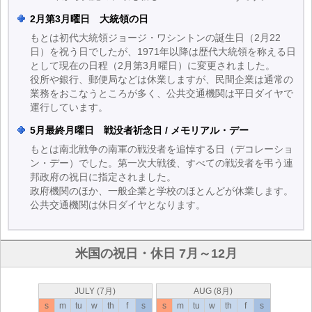
2月第3月曜日 大統領の日
もとは初代大統領ジョージ・ワシントンの誕生日（2月22
日）を祝う日でしたが、1971年以降は歴代大統領を称える日
として現在の日程（2月第3月曜日）に変更されました。
役所や銀行、郵便局などは休業しますが、民間企業は通常の
業務をおこなうところが多く、公共交通機関は平日ダイヤで
運行しています。
5月最終月曜日 戦没者祈念日 / メモリアル・デー
もとは南北戦争の南軍の戦没者を追悼する日（デコレーショ
ン・デー）でした。第一次大戦後、すべての戦没者を弔う連
邦政府の祝日に指定されました。
政府機関のほか、一般企業と学校のほとんどが休業します。
公共交通機関は休日ダイヤとなります。
米国の祝日・休日 7月～12月
JULY (7月)
AUG (8月)
s
m
tu
w
th
f
s
s
m
tu
w
th
f
s