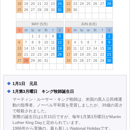
18
19
20
21
22
23
24
22
23
24
25
26
27
28
25
26
27
28
29
30
31
29
30
MAY (5月)
JUN (6月)
s
m
tu
w
th
f
s
s
m
tu
w
th
f
s
1
2
3
4
5
1
2
6
7
8
9
10
11
12
3
4
5
6
7
8
9
13
14
15
16
17
18
19
10
11
12
13
14
15
16
20
21
22
23
24
25
26
17
18
19
20
21
22
23
27
28
29
30
31
24
25
26
27
28
29
30
1月1日 元旦
1月第3月曜日 キング牧師誕生日
マーティン・ルーサー・キング牧師は、米国の黒人公民権運
動の指導者。ノーベル平和賞を受賞しましたが、39歳の若さ
で暗殺されました。
実際の誕生日は1月15日ですが、毎年1月第3月曜日がMartin
Luther King Dayと定められています。
1986年から実施の、最も新しいNational Holidayです。