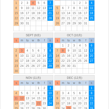
1
2
3
4
5
6
7
1
2
3
4
8
9
10
11
12
13
14
5
6
7
8
9
10
11
15
16
17
18
19
20
21
12
13
14
15
16
17
18
22
23
24
25
26
27
28
19
20
21
22
23
24
25
29
30
31
26
27
28
29
30
31
SEPT (9月)
OCT (10月)
s
m
tu
w
th
f
s
s
m
tu
w
th
f
s
1
1
2
3
4
5
6
2
3
4
5
6
7
8
7
8
9
10
11
12
13
9
10
11
12
13
14
15
14
15
16
17
18
19
20
16
17
18
19
20
21
22
21
22
23
24
25
26
27
23
24
25
26
27
28
29
28
29
30
31
30
NOV (11月)
DEC (12月)
s
m
tu
w
th
f
s
s
m
tu
w
th
f
s
1
2
3
1
4
5
6
7
8
9
10
2
3
4
5
6
7
8
11
12
13
14
15
16
17
9
10
11
12
13
14
15
18
19
20
21
22
23
24
16
17
18
19
20
21
22
25
26
27
28
29
30
23
24
25
26
27
28
29