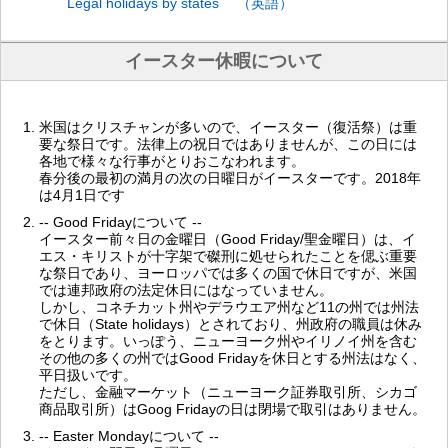
Legal holidays by states （英語）
イースター休暇について
米国はクリスチャンが多いので、イースター（復活祭）は重
要な祭日です。法律上の祝日ではありませんが、この日には
各地で様々な行事がとりおこなわれます。
春分後の最初の満月の次の日曜日がイースターです。2018年
は4月1日です
-- Good Fridayについて --
イースター前々日の金曜日（Good Friday/聖金曜日）は、イ
エス・キリストが十字架で磔刑に処せられたことを偲ぶ重要
な祭日であり、ヨーロッパでは多くの国で休日ですが、米国
では連邦政府の法定休日にはなっていません。
しかし、コネチカット州やデラウエア州など11の州では州法
で休日（State holidays）とされており、州政府の職員は休み
をとります。いっぽう、ニューヨーク州やイリノイ州を含む
その他の多くの州ではGood Fridayを休日とする州法はなく、
平日扱いです。
ただし、金融マーケット（ニューヨーク証券取引所、シカゴ
商品取引所）はGoog Fridayの日は閉場で取引はありません。
-- Easter Mondayについて --