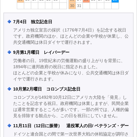
30
31
7月4日 独立記念日
アメリカ独立宣言の採択（1776年7月4日）を記念する祝日
です。政府機関のほか、ほとんどの企業や学校が休業し、公
共交通機関は休日ダイヤで運行されます。
9月第1月曜日 レイバーデー
労働者の日。19世紀末の労働運動の盛り上がりを背景に、
1894年に連邦政府の祝日に指定されました。
ほとんどの企業と学校が休みになり、公共交通機関は休日ダ
イヤで運行されます。
10月第2月曜日 コロンブス記念日
コロンブスが1492年10月12日にアメリカ大陸を「発見」し
たことを記念する祝日。政府機関は休業しますが、民間企業
は通常営業するところが多いです。一部の州では、人種的偏
見を排除する観点から、この日を祝日にしていません。
11月11日（12日に振替） 退役軍人の日/ ベテランズ・デー
ドイツと連合国との間で第一次世界大戦の休戦協定が調印さ