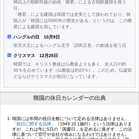
神話上の朝鮮民族の始祖「檀君」による古朝鮮建国を祝う
日。
「檀君」による建国は韓国では史実として扱われており、韓
国人が「韓国には5000年の歴史がある」というのは、この檀
君による建国を指しています。
ハングルの日 10月9日
世宗大王によるハングル文字「訓民正音」の創成を祝う日
クリスマス 12月25日
韓国では、キリスト教徒は仏教徒よりも多く、全人口の約
30％を占めています（仏教徒は約23％）。このため、仏誕節
とならびクリスマスが祝日になっています。
韓国の休日カレンダーの出典
韓国には年間の祝日全般について定める法律はありません。
「祝日に関する法律」
（1949.10.1施行）という法律はありま
すが、これは年に5日の「国慶日」を定めるに過ぎず、この法
律に基づいて官庁や会社が休みになるわけではありません。