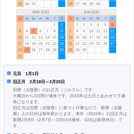
29
30
31
26
27
28
29
30
MAY (5月)
JUN (6月)
s
m
tu
w
th
f
s
s
m
tu
w
th
f
s
1
2
1
2
3
4
5
6
3
4
5
6
7
8
9
7
8
9
10
11
12
13
10
11
12
13
14
15
16
14
15
16
17
18
19
20
17
18
19
20
21
22
23
21
22
23
24
25
26
27
24
25
26
27
28
29
30
28
29
30
31
元旦 1月1日
旧正月 2月18日～2月20日
旧暦（太陰暦）のお正月（ソルラル）です。
大晦日から3日間が連休です。2015年は土日とあわせて５連
休になります。
旧正月は旧暦（太陰暦）に基づく行事なので、新暦（太陽
暦）上の日付は毎年変わります。来年（2016年）の旧正月は
新暦2月8日（2月7日～10日の4連休。10日は振替休日）で
す。