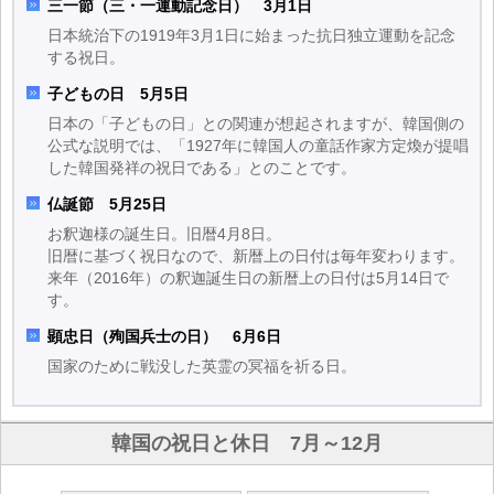
三一節（三・一運動記念日） 3月1日
日本統治下の1919年3月1日に始まった抗日独立運動を記念
する祝日。
子どもの日 5月5日
日本の「子どもの日」との関連が想起されますが、韓国側の
公式な説明では、「1927年に韓国人の童話作家方定煥が提唱
した韓国発祥の祝日である」とのことです。
仏誕節 5月25日
お釈迦様の誕生日。旧暦4月8日。
旧暦に基づく祝日なので、新暦上の日付は毎年変わります。
来年（2016年）の釈迦誕生日の新暦上の日付は5月14日で
す。
顕忠日（殉国兵士の日） 6月6日
国家のために戦没した英霊の冥福を祈る日。
韓国の祝日と休日 7月～12月