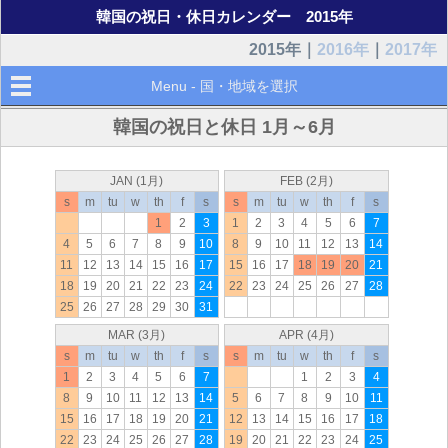
韓国の祝日・休日カレンダー 2015年
2015年｜
2016年
｜
2017年
Menu - 国・地域を選択
韓国の祝日と休日 1月～6月
JAN (1月)
FEB (2月)
s
m
tu
w
th
f
s
s
m
tu
w
th
f
s
1
2
3
1
2
3
4
5
6
7
4
5
6
7
8
9
10
8
9
10
11
12
13
14
11
12
13
14
15
16
17
15
16
17
18
19
20
21
18
19
20
21
22
23
24
22
23
24
25
26
27
28
25
26
27
28
29
30
31
MAR (3月)
APR (4月)
s
m
tu
w
th
f
s
s
m
tu
w
th
f
s
1
2
3
4
5
6
7
1
2
3
4
8
9
10
11
12
13
14
5
6
7
8
9
10
11
15
16
17
18
19
20
21
12
13
14
15
16
17
18
22
23
24
25
26
27
28
19
20
21
22
23
24
25