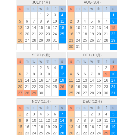
JULY (7月)
AUG (8月)
s
m
tu
w
th
f
s
s
m
tu
w
th
f
s
1
2
3
4
1
5
6
7
8
9
10
11
2
3
4
5
6
7
8
12
13
14
15
16
17
18
9
10
11
12
13
14
15
19
20
21
22
23
24
25
16
17
18
19
20
21
22
26
27
28
29
30
31
23
24
25
26
27
28
29
30
31
SEPT (9月)
OCT (10月)
s
m
tu
w
th
f
s
s
m
tu
w
th
f
s
1
2
3
4
5
1
2
3
6
7
8
9
10
11
12
4
5
6
7
8
9
10
13
14
15
16
17
18
19
11
12
13
14
15
16
17
20
21
22
23
24
25
26
18
19
20
21
22
23
24
27
28
29
30
25
26
27
28
29
30
31
NOV (11月)
DEC (12月)
s
m
tu
w
th
f
s
s
m
tu
w
th
f
s
1
2
3
4
5
6
7
1
2
3
4
5
8
9
10
11
12
13
14
6
7
8
9
10
11
12
15
16
17
18
19
20
21
13
14
15
16
17
18
19
22
23
24
25
26
27
28
20
21
22
23
24
25
26