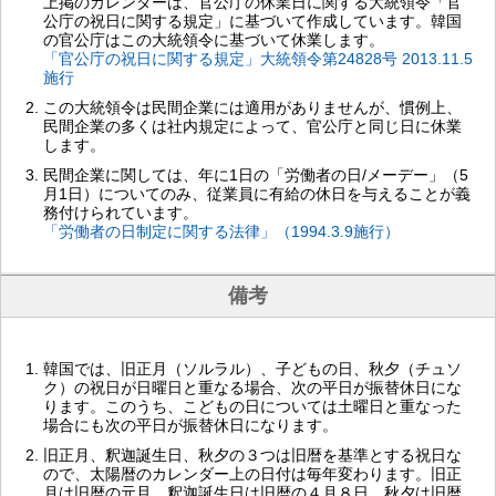
上掲のカレンダーは、官公庁の休業日に関する大統領令「官
公庁の祝日に関する規定」に基づいて作成しています。韓国
の官公庁はこの大統領令に基づいて休業します。
「官公庁の祝日に関する規定」大統領令第24828号 2013.11.5
施行
この大統領令は民間企業には適用がありませんが、慣例上、
民間企業の多くは社内規定によって、官公庁と同じ日に休業
します。
民間企業に関しては、年に1日の「労働者の日/メーデー」（5
月1日）についてのみ、従業員に有給の休日を与えることが義
務付けられています。
「労働者の日制定に関する法律」（1994.3.9施行）
備考
韓国では、旧正月（ソルラル）、子どもの日、秋夕（チュソ
ク）の祝日が日曜日と重なる場合、次の平日が振替休日にな
ります。このうち、こどもの日については土曜日と重なった
場合にも次の平日が振替休日になります。
旧正月、釈迦誕生日、秋夕の３つは旧暦を基準とする祝日な
ので、太陽暦のカレンダー上の日付は毎年変わります。旧正
月は旧暦の元旦、釈迦誕生日は旧暦の４月８日、秋夕は旧暦