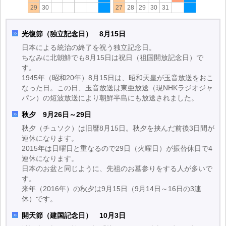
29
30
27
28
29
30
31
光復節（独立記念日） 8月15日
日本による統治の終了を祝う独立記念日。
ちなみに北朝鮮でも8月15日は祝日（祖国開放記念日）で
す。
1945年（昭和20年）8月15日は、昭和天皇が玉音放送をおこ
なった日。この日、玉音放送は東亜放送（現NHKラジオジャ
パン）の短波放送により朝鮮半島にも放送されました。
秋夕 9月26日～29日
秋夕（チュソク）は旧暦8月15日。秋夕を挟んだ前後3日間が
連休になります。
2015年は日曜日と重なるので29日（火曜日）が振替休日で4
連休になります。
日本のお盆と同じように、先祖のお墓参りをする人が多いで
す。
来年（2016年）の秋夕は9月15日（9月14日～16日の3連
休）です。
開天節（建国記念日） 10月3日