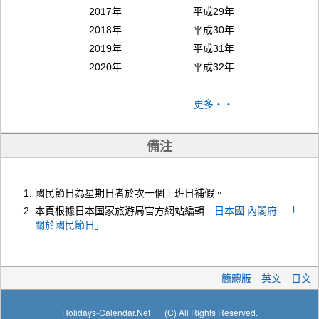
2017年
平成29年
2018年
平成30年
2019年
平成31年
2020年
平成32年
更多・・
備注
國民節日為星期日者於次一個上班日補假。
本頁根據日本国家旅游局官方網站編輯
日本國 內閣府 「
關於國民節日」
簡體版
英文
日文
Holidays-Calendar.Net
(C) All Rights Reserved.