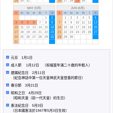
29
30
31
26
27
28
29
30
MAY (5月)
JUN (6月)
s
m
tu
w
th
f
s
s
m
tu
w
th
f
s
1
2
1
2
3
4
5
6
3
4
5
6
7
8
9
7
8
9
10
11
12
13
10
11
12
13
14
15
16
14
15
16
17
18
19
20
17
18
19
20
21
22
23
21
22
23
24
25
26
27
24
25
26
27
28
29
30
28
29
30
31
元旦 1月1日
成人節 1月12日 （祝福當年滿二十歲的年輕人）
建國紀念日 2月11日
（紀念神話中第一位天皇神武天皇登基的節日）
春分節 3月21日
昭和之日 4月29日
（昭和天皇（前一代天皇）的生日）
憲法紀念日 5月3日
（日本國憲法於1947年5月3日生效）