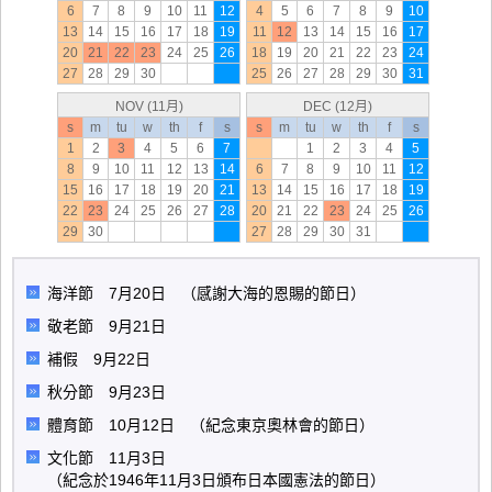
6
7
8
9
10
11
12
4
5
6
7
8
9
10
13
14
15
16
17
18
19
11
12
13
14
15
16
17
20
21
22
23
24
25
26
18
19
20
21
22
23
24
27
28
29
30
25
26
27
28
29
30
31
NOV (11月)
DEC (12月)
s
m
tu
w
th
f
s
s
m
tu
w
th
f
s
1
2
3
4
5
6
7
1
2
3
4
5
8
9
10
11
12
13
14
6
7
8
9
10
11
12
15
16
17
18
19
20
21
13
14
15
16
17
18
19
22
23
24
25
26
27
28
20
21
22
23
24
25
26
29
30
27
28
29
30
31
海洋節 7月20日 （感謝大海的恩賜的節日）
敬老節 9月21日
補假 9月22日
秋分節 9月23日
體育節 10月12日 （紀念東京奧林會的節日）
文化節 11月3日
（紀念於1946年11月3日頒布日本國憲法的節日）