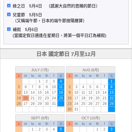
綠之日 5月4日 （感謝大自然的恩賜的節日）
兒童節 5月5日
（又稱端午節，日本的端午節按陽曆算）
補假 5月6日
(當國定假日適逢在星期日，將第一個平日訂為補假)
日本 國定節日 7月至12月
JULY (7月)
AUG (8月)
s
m
tu
w
th
f
s
s
m
tu
w
th
f
s
1
2
3
4
1
5
6
7
8
9
10
11
2
3
4
5
6
7
8
12
13
14
15
16
17
18
9
10
11
12
13
14
15
19
20
21
22
23
24
25
16
17
18
19
20
21
22
26
27
28
29
30
31
23
24
25
26
27
28
29
30
31
SEPT (9月)
OCT (10月)
s
m
tu
w
th
f
s
s
m
tu
w
th
f
s
1
2
3
4
5
1
2
3