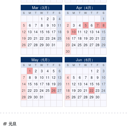
Mar（3月）
Apr（4月）
S
M
T
W
T
F
S
S
M
T
W
T
F
S
1
2
3
4
1
5
6
7
8
9
10
11
2
3
4
5
6
7
8
12
13
14
15
16
17
18
9
10
11
12
13
14
15
19
20
21
22
23
24
25
16
17
18
19
20
21
22
26
27
28
29
30
31
23
24
25
26
27
28
29
30
May（5月）
Jun（6月）
S
M
T
W
T
F
S
S
M
T
W
T
F
S
1
2
3
4
5
6
1
2
3
7
8
9
10
11
12
13
4
5
6
7
8
9
10
14
15
16
17
18
19
20
11
12
13
14
15
16
17
21
22
23
24
25
26
27
18
19
20
21
22
23
24
28
29
30
31
25
26
27
28
29
30
元旦