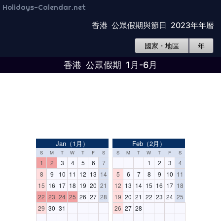
Holidays-Calendar.net
香港 公眾假期與節日 2023年年曆
國家・地區
年
香港 公眾假期 1月-6月
Jan（1月）
Feb（2月）
S
M
T
W
T
F
S
S
M
T
W
T
F
S
1
2
3
4
5
6
7
1
2
3
4
8
9
10
11
12
13
14
5
6
7
8
9
10
11
15
16
17
18
19
20
21
12
13
14
15
16
17
18
22
23
24
25
26
27
28
19
20
21
22
23
24
25
29
30
31
26
27
28