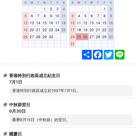
S
M
T
W
T
F
S
S
M
T
W
T
F
S
1
2
3
4
1
2
5
6
7
8
9
10
11
3
4
5
6
7
8
9
12
13
14
15
16
17
18
10
11
12
13
14
15
16
19
20
21
22
23
24
25
17
18
19
20
21
22
23
26
27
28
29
30
24
25
26
27
28
29
30
31
分
F
T
L
享
a
w
i
c
i
n
e
t
e
b
t
香港特別行政區成立紀念日
o
e
o
r
7月1日
k
香港特別行政區成立於1997年7月1日。
中秋節翌日
9月30日
農曆8月15日（中秋節）的翌日。
國慶日