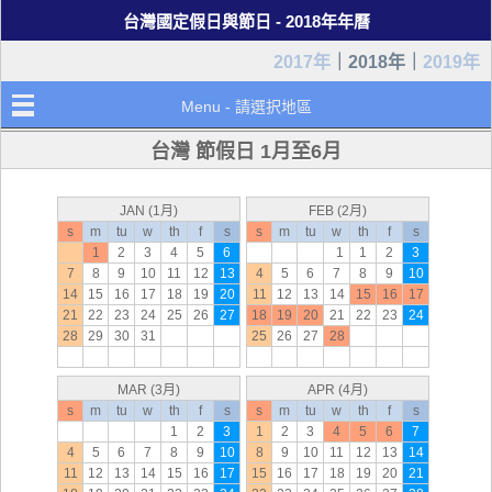
台灣國定假日與節日 - 2018年年曆
2017年
｜2018年｜
2019年
Menu - 請選択地區
台灣 節假日 1月至6月
JAN (1月)
FEB (2月)
s
m
tu
w
th
f
s
s
m
tu
w
th
f
s
1
2
3
4
5
6
1
1
2
3
7
8
9
10
11
12
13
4
5
6
7
8
9
10
14
15
16
17
18
19
20
11
12
13
14
15
16
17
21
22
23
24
25
26
27
18
19
20
21
22
23
24
28
29
30
31
25
26
27
28
MAR (3月)
APR (4月)
s
m
tu
w
th
f
s
s
m
tu
w
th
f
s
1
2
3
1
2
3
4
5
6
7
4
5
6
7
8
9
10
8
9
10
11
12
13
14
11
12
13
14
15
16
17
15
16
17
18
19
20
21