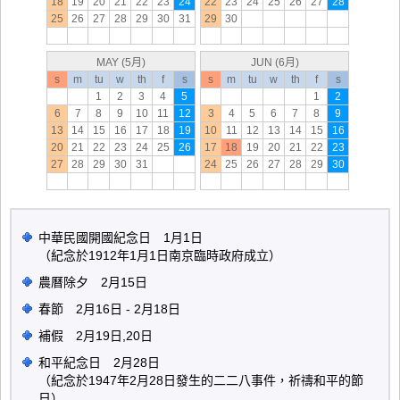
18
19
20
21
22
23
24
22
23
24
25
26
27
28
25
26
27
28
29
30
31
29
30
MAY (5月)
JUN (6月)
s
m
tu
w
th
f
s
s
m
tu
w
th
f
s
1
2
3
4
5
1
2
6
7
8
9
10
11
12
3
4
5
6
7
8
9
13
14
15
16
17
18
19
10
11
12
13
14
15
16
20
21
22
23
24
25
26
17
18
19
20
21
22
23
27
28
29
30
31
24
25
26
27
28
29
30
中華民國開國紀念日 1月1日
（紀念於1912年1月1日南京臨時政府成立）
農曆除夕 2月15日
春節 2月16日 - 2月18日
補假 2月19日,20日
和平紀念日 2月28日
（紀念於1947年2月28日發生的二二八事件，祈禱和平的節
日）