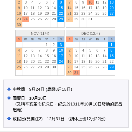
2
3
4
5
6
7
8
7
8
9
10
11
12
13
9
10
11
12
13
14
15
14
15
16
17
18
19
20
16
17
18
19
20
21
22
21
22
23
24
25
26
27
23
24
25
26
27
28
29
28
29
30
31
30
NOV (11月)
DEC (12月)
s
m
tu
w
th
f
s
s
m
tu
w
th
f
s
1
2
3
1
4
5
6
7
8
9
10
2
3
4
5
6
7
8
11
12
13
14
15
16
17
9
10
11
12
13
14
15
18
19
20
21
22
23
24
16
17
18
19
20
21
22
25
26
27
28
29
30
23
24
25
26
27
28
29
30
31
中秋節 9月24日 (農曆8月15日)
國慶日 10月10日
（又稱辛亥革命紀念日，紀念於1911年10月10日發動的武昌
起義）
放假日(見備注2) 12月31日 （調休上班12月22日）