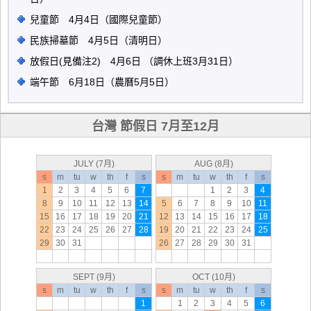
兒童節 4月4日（國際兒童節）
民族掃墓節 4月5日（清明日）
放假日(見備注2) 4月6日 （調休上班3月31日）
端午節 6月18日（農曆5月5日）
台灣 節假日 7月至12月
JULY (7月)
AUG (8月)
s
m
tu
w
th
f
s
s
m
tu
w
th
f
s
1
2
3
4
5
6
7
1
2
3
4
8
9
10
11
12
13
14
5
6
7
8
9
10
11
15
16
17
18
19
20
21
12
13
14
15
16
17
18
22
23
24
25
26
27
28
19
20
21
22
23
24
25
29
30
31
26
27
28
29
30
31
SEPT (9月)
OCT (10月)
s
m
tu
w
th
f
s
s
m
tu
w
th
f
s
1
1
2
3
4
5
6