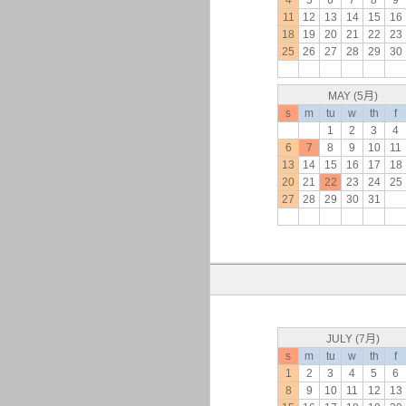
4
5
6
7
8
9
11
12
13
14
15
16
18
19
20
21
22
23
25
26
27
28
29
30
MAY (5月)
s
m
tu
w
th
f
1
2
3
4
6
7
8
9
10
11
13
14
15
16
17
18
20
21
22
23
24
25
27
28
29
30
31
JULY (7月)
s
m
tu
w
th
f
1
2
3
4
5
6
8
9
10
11
12
13