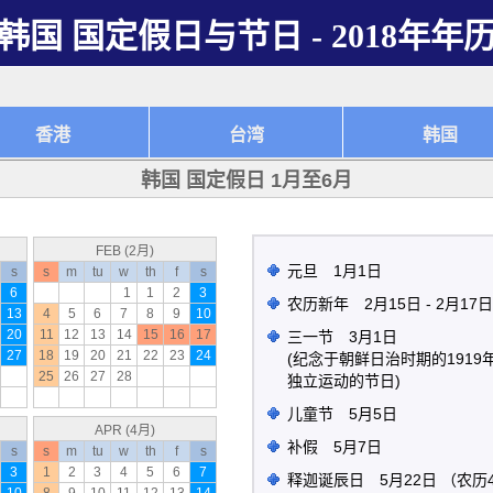
韩国 国定假日与节日 - 2018年年
香港
台湾
韩国
韩国 国定假日 1月至6月
FEB (2月)
元旦 1月1日
s
s
m
tu
w
th
f
s
6
1
1
2
3
农历新年 2月15日 - 2月17日
13
4
5
6
7
8
9
10
20
11
12
13
14
15
16
17
三一节 3月1日
27
18
19
20
21
22
23
24
(纪念于朝鲜日治时期的1919
25
26
27
28
独立运动的节日)
儿童节 5月5日
APR (4月)
补假 5月7日
s
s
m
tu
w
th
f
s
3
1
2
3
4
5
6
7
释迦诞辰日 5月22日 （农历