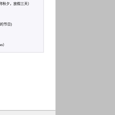
（又称秋夕，放假三天）
的节日)
as）