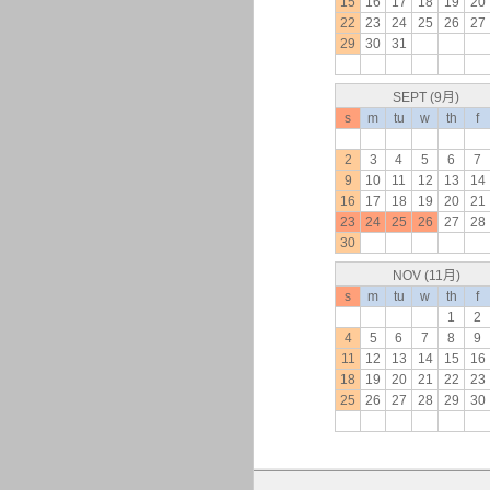
15
16
17
18
19
20
22
23
24
25
26
27
29
30
31
SEPT (9月)
s
m
tu
w
th
f
2
3
4
5
6
7
9
10
11
12
13
14
16
17
18
19
20
21
23
24
25
26
27
28
30
NOV (11月)
s
m
tu
w
th
f
1
2
4
5
6
7
8
9
11
12
13
14
15
16
18
19
20
21
22
23
25
26
27
28
29
30