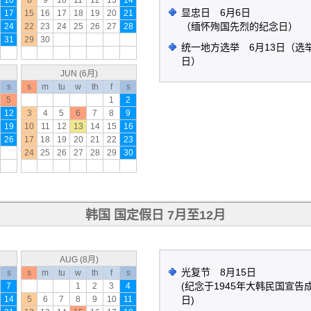
10
8
9
10
11
12
13
14
显忠日 6月6日
17
15
16
17
18
19
20
21
（缅怀殉国先烈的纪念日）
24
22
23
24
25
26
27
28
31
29
30
统一地方选举 6月13日（选
日）
JUN (6月)
s
s
m
tu
w
th
f
s
5
1
2
12
3
4
5
6
7
8
9
19
10
11
12
13
14
15
16
26
17
18
19
20
21
22
23
24
25
26
27
28
29
30
韩国 国定假日 7月至12月
AUG (8月)
光复节 8月15日
s
s
m
tu
w
th
f
s
(纪念于1945年大韩民国宣
7
1
2
3
4
14
5
6
7
8
9
10
11
日)