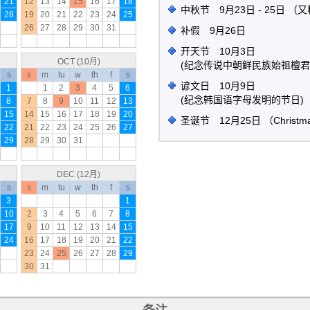
21
12
13
14
15
16
17
18
中秋节 9月23日 - 25日 
28
19
20
21
22
23
24
25
26
27
28
29
30
31
补假 9月26日
开天节 10月3日
OCT (10月)
(纪念传说中朝鲜民族始祖檀君
s
s
m
tu
w
th
f
s
谚文日 10月9日
1
1
2
3
4
5
6
(纪念韩国语字母发明的节日)
8
7
8
9
10
11
12
13
15
14
15
16
17
18
19
20
圣诞节 12月25日 （Christm
22
21
22
23
24
25
26
27
29
28
29
30
31
DEC (12月)
s
s
m
tu
w
th
f
s
3
1
10
2
3
4
5
6
7
8
17
9
10
11
12
13
14
15
24
16
17
18
19
20
21
22
23
24
25
26
27
28
29
30
31