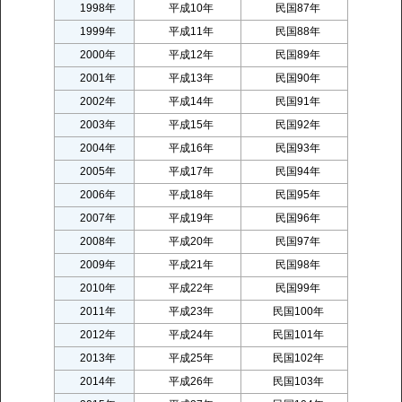
1998年
平成10年
民国87年
1999年
平成11年
民国88年
2000年
平成12年
民国89年
2001年
平成13年
民国90年
2002年
平成14年
民国91年
2003年
平成15年
民国92年
2004年
平成16年
民国93年
2005年
平成17年
民国94年
2006年
平成18年
民国95年
2007年
平成19年
民国96年
2008年
平成20年
民国97年
2009年
平成21年
民国98年
2010年
平成22年
民国99年
2011年
平成23年
民国100年
2012年
平成24年
民国101年
2013年
平成25年
民国102年
2014年
平成26年
民国103年